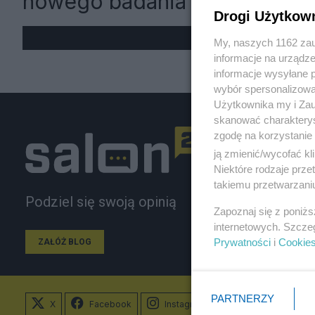
nowego badania
Drogi Użytkow
My, naszych 1162 zau
informacje na urządze
informacje wysyłane 
wybór spersonalizowan
Użytkownika my i Zau
skanować charakterys
zgodę na korzystanie 
ją zmienić/wycofać kl
Niektóre rodzaje prz
takiemu przetwarzaniu
Podziel się swoją opinią
Zapoznaj się z poniż
internetowych. Szcze
Prywatności
i
Cookie
ZAŁÓŻ BLOG
PARTNERZY
X
Facebook
Instagram