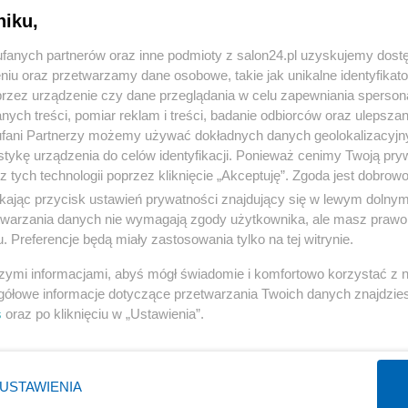
niku,
« WRÓĆ DO NOTKI
fanych partnerów oraz inne podmioty z salon24.pl uzyskujemy dost
niu oraz przetwarzamy dane osobowe, takie jak unikalne identyfikat
przez urządzenie czy dane przeglądania w celu zapewniania sperson
ych treści, pomiar reklam i treści, badanie odbiorców oraz ulepszan
fani Partnerzy możemy używać dokładnych danych geolokalizacyjn
tykę urządzenia do celów identyfikacji. Ponieważ cenimy Twoją pry
Polityka
Gospodarka
z tych technologii poprzez kliknięcie „Akceptuję”. Zgoda jest dobro
ikając przycisk ustawień prywatności znajdujący się w lewym dolny
Rosja
Biznes
etwarzania danych nie wymagają zgody użytkownika, ale masz prawo 
PiS
Pieniądze
. Preferencje będą miały zastosowania tylko na tej witrynie.
Rząd
Centralny Port Komunikacyjny
szymi informacjami, abyś mógł świadomie i komfortowo korzystać z
Prezydent
Inwestycje
gółowe informacje dotyczące przetwarzania Twoich danych znajdzi
s
oraz po kliknięciu w „Ustawienia”.
NATO
Podatki
WIĘCEJ
WIĘCEJ
USTAWIENIA