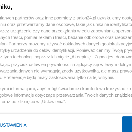
niku,
« WRÓĆ DO NOTKI
fanych partnerów oraz inne podmioty z salon24.pl uzyskujemy dost
niu oraz przetwarzamy dane osobowe, takie jak unikalne identyfikat
przez urządzenie czy dane przeglądania w celu zapewniania sperson
ych treści, pomiar reklam i treści, badanie odbiorców oraz ulepszan
fani Partnerzy możemy używać dokładnych danych geolokalizacyjn
tykę urządzenia do celów identyfikacji. Ponieważ cenimy Twoją pry
Polityka
Gospodarka
z tych technologii poprzez kliknięcie „Akceptuję”. Zgoda jest dobro
ikając przycisk ustawień prywatności znajdujący się w lewym dolny
PiS
Biznes
etwarzania danych nie wymagają zgody użytkownika, ale masz prawo 
Rząd
Pieniądze
. Preferencje będą miały zastosowania tylko na tej witrynie.
Prezydent
Centralny Port Komunikacyjny
szymi informacjami, abyś mógł świadomie i komfortowo korzystać z
NATO
Inwestycje
gółowe informacje dotyczące przetwarzania Twoich danych znajdzi
s
oraz po kliknięciu w „Ustawienia”.
KO
Podatki
WIĘCEJ
WIĘCEJ
USTAWIENIA