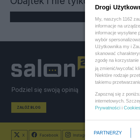
Obajtek i nie tylko
Drogi Użytkow
My, naszych 1162 zau
informacje na urządze
informacje wysyłane 
wybór spersonalizowan
Użytkownika my i Zau
skanować charakterys
zgodę na korzystanie 
ją zmienić/wycofać kl
Niektóre rodzaje prz
takiemu przetwarzaniu
Podziel się swoją opinią
Zapoznaj się z poniż
internetowych. Szcze
Prywatności
i
Cookie
ZAŁÓŻ BLOG
PARTNERZY
X
Facebook
Instagram