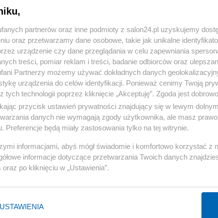
niku,
« WRÓĆ DO NOTKI
fanych partnerów oraz inne podmioty z salon24.pl uzyskujemy dost
niu oraz przetwarzamy dane osobowe, takie jak unikalne identyfikat
przez urządzenie czy dane przeglądania w celu zapewniania sperson
ych treści, pomiar reklam i treści, badanie odbiorców oraz ulepszan
fani Partnerzy możemy używać dokładnych danych geolokalizacyjn
tykę urządzenia do celów identyfikacji. Ponieważ cenimy Twoją pry
Polityka
Gospodarka
z tych technologii poprzez kliknięcie „Akceptuję”. Zgoda jest dobro
ikając przycisk ustawień prywatności znajdujący się w lewym dolny
Rosja
Biznes
etwarzania danych nie wymagają zgody użytkownika, ale masz prawo 
PiS
Pieniądze
. Preferencje będą miały zastosowania tylko na tej witrynie.
Rząd
Centralny Port Komunikacyjny
szymi informacjami, abyś mógł świadomie i komfortowo korzystać z
Prezydent
Inwestycje
gółowe informacje dotyczące przetwarzania Twoich danych znajdzi
s
oraz po kliknięciu w „Ustawienia”.
NATO
Podatki
WIĘCEJ
WIĘCEJ
USTAWIENIA