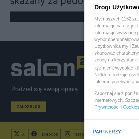
skazany za pedofilię
Drogi Użytkow
My, naszych 1162 zau
informacje na urządze
informacje wysyłane 
wybór spersonalizowan
Użytkownika my i Zau
skanować charakterys
zgodę na korzystanie 
ją zmienić/wycofać kl
Niektóre rodzaje prz
takiemu przetwarzaniu
Podziel się swoją opinią
Zapoznaj się z poniż
internetowych. Szcze
Prywatności
i
Cookie
ZAŁÓŻ BLOG
PARTNERZY
X
Facebook
Instagram