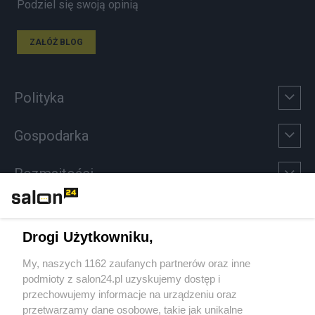
Podziel się swoją opinią
ZAŁÓŻ BLOG
Polityka
Gospodarka
Rozmaitości
Technologie
Drogi Użytkowniku,
Sport
My, naszych 1162 zaufanych partnerów oraz inne
podmioty z salon24.pl uzyskujemy dostęp i
Społeczeństwo
przechowujemy informacje na urządzeniu oraz
przetwarzamy dane osobowe, takie jak unikalne