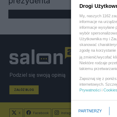
prezydenta
Drogi Użytkow
My, naszych 1162 zau
informacje na urządze
informacje wysyłane 
wybór spersonalizowan
Użytkownika my i Zau
skanować charakterys
zgodę na korzystanie 
ją zmienić/wycofać kl
Niektóre rodzaje prz
takiemu przetwarzaniu
Podziel się swoją opinią
Zapoznaj się z poniż
internetowych. Szcze
Prywatności
i
Cookie
ZAŁÓŻ BLOG
PARTNERZY
X
Facebook
Instagram