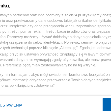
niku,
« WRÓĆ DO NOTKI
fanych partnerów oraz inne podmioty z salon24.pl uzyskujemy dost
niu oraz przetwarzamy dane osobowe, takie jak unikalne identyfikat
przez urządzenie czy dane przeglądania w celu zapewniania sperson
ych treści, pomiar reklam i treści, badanie odbiorców oraz ulepszan
fani Partnerzy możemy używać dokładnych danych geolokalizacyjn
tykę urządzenia do celów identyfikacji. Ponieważ cenimy Twoją pry
Polityka
Gospodarka
z tych technologii poprzez kliknięcie „Akceptuję”. Zgoda jest dobro
ikając przycisk ustawień prywatności znajdujący się w lewym dolny
PiS
Biznes
etwarzania danych nie wymagają zgody użytkownika, ale masz prawo 
Rząd
Pieniądze
. Preferencje będą miały zastosowania tylko na tej witrynie.
Prezydent
Centralny Port Komunikacyjny
szymi informacjami, abyś mógł świadomie i komfortowo korzystać z
NATO
Inwestycje
gółowe informacje dotyczące przetwarzania Twoich danych znajdzi
s
oraz po kliknięciu w „Ustawienia”.
KO
Podatki
WIĘCEJ
WIĘCEJ
USTAWIENIA