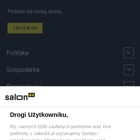
Podziel się swoją opinią
ZAŁÓŻ BLOG
Polityka
Gospodarka
Rozmaitości
Technologie
Drogi Użytkowniku,
Sport
My, naszych 1160 zaufanych partnerów oraz inne
podmioty z salon24.pl uzyskujemy dostęp i
Społeczeństwo