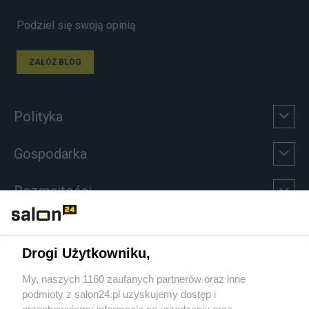
Podziel się swoją opinią
ZAŁÓŻ BLOG
Polityka
Gospodarka
Rozmaitości
Technologie
Drogi Użytkowniku,
Sport
My, naszych 1160 zaufanych partnerów oraz inne
podmioty z salon24.pl uzyskujemy dostęp i
Społeczeństwo