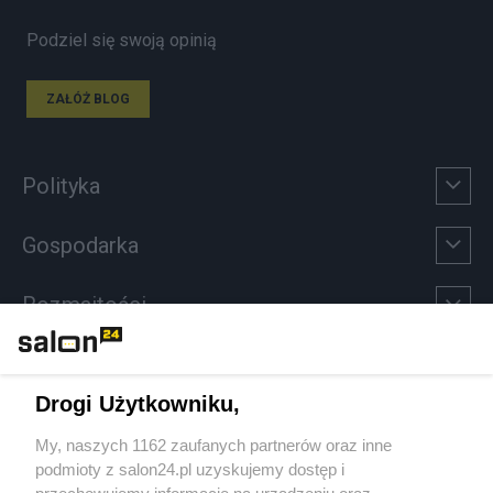
Podziel się swoją opinią
ZAŁÓŻ BLOG
Polityka
Gospodarka
Rozmaitości
Technologie
Drogi Użytkowniku,
Sport
My, naszych 1162 zaufanych partnerów oraz inne
podmioty z salon24.pl uzyskujemy dostęp i
Społeczeństwo