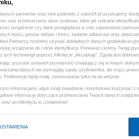
niku,
« WRÓĆ DO NOTKI
fanych partnerów oraz inne podmioty z salon24.pl uzyskujemy dost
niu oraz przetwarzamy dane osobowe, takie jak unikalne identyfikat
przez urządzenie czy dane przeglądania w celu zapewniania sperson
ych treści, pomiar reklam i treści, badanie odbiorców oraz ulepszan
fani Partnerzy możemy używać dokładnych danych geolokalizacyjn
tykę urządzenia do celów identyfikacji. Ponieważ cenimy Twoją pry
Polityka
Gospodarka
z tych technologii poprzez kliknięcie „Akceptuję”. Zgoda jest dobro
Rosja
Biznes
ikając przycisk ustawień prywatności znajdujący się w lewym dolny
etwarzania danych nie wymagają zgody użytkownika, ale masz prawo 
PiS
Pieniądze
. Preferencje będą miały zastosowania tylko na tej witrynie.
Rząd
Centralny Port Komunikacyjny
szymi informacjami, abyś mógł świadomie i komfortowo korzystać z
Prezydent
Inwestycje
gółowe informacje dotyczące przetwarzania Twoich danych znajdzi
NATO
Podatki
s
oraz po kliknięciu w „Ustawienia”.
WIĘCEJ
WIĘCEJ
USTAWIENIA