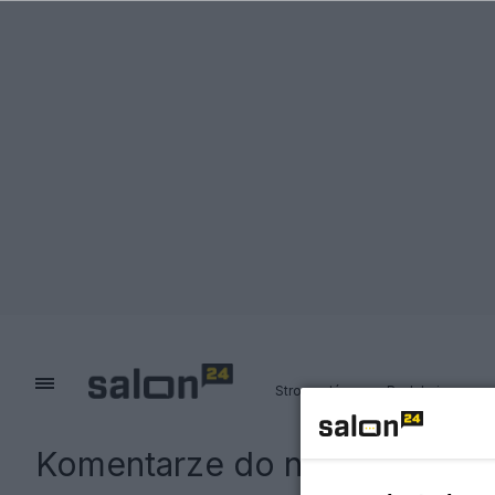
Strona główna
Redakcja
Komentarze do notki:
Zbigni