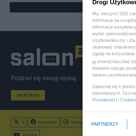
Drogi Użytkow
My, naszych 1162 zau
informacje na urządze
informacje wysyłane 
wybór spersonalizowan
Użytkownika my i Zau
skanować charakterys
zgodę na korzystanie 
ją zmienić/wycofać kl
Niektóre rodzaje prz
takiemu przetwarzaniu
Podziel się swoją opinią
Zapoznaj się z poniż
internetowych. Szcze
ZAŁÓŻ BLOG
Prywatności
i
Cookie
X
Facebook
Instagram
PARTNERZY
Youtube