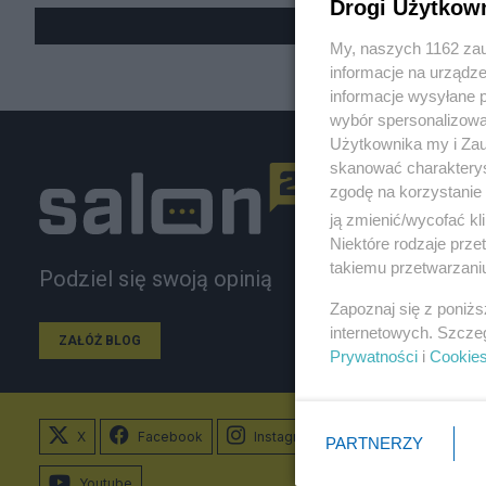
Drogi Użytkow
My, naszych 1162 zau
informacje na urządze
informacje wysyłane 
wybór spersonalizowan
Użytkownika my i Zau
skanować charakterys
zgodę na korzystanie 
ją zmienić/wycofać kl
Niektóre rodzaje prz
takiemu przetwarzaniu
Podziel się swoją opinią
Zapoznaj się z poniż
internetowych. Szcze
ZAŁÓŻ BLOG
Prywatności
i
Cookie
X
Facebook
Instagram
PARTNERZY
Youtube