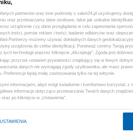
niku,
« WRÓĆ DO NOTKI
fanych partnerów oraz inne podmioty z salon24.pl uzyskujemy dost
niu oraz przetwarzamy dane osobowe, takie jak unikalne identyfikat
przez urządzenie czy dane przeglądania w celu zapewniania sperson
ych treści, pomiar reklam i treści, badanie odbiorców oraz ulepszan
fani Partnerzy możemy używać dokładnych danych geolokalizacyjn
tykę urządzenia do celów identyfikacji. Ponieważ cenimy Twoją pry
Polityka
Gospodarka
z tych technologii poprzez kliknięcie „Akceptuję”. Zgoda jest dobro
PiS
Biznes
ikając przycisk ustawień prywatności znajdujący się w lewym dolny
etwarzania danych nie wymagają zgody użytkownika, ale masz prawo 
Rząd
Pieniądze
. Preferencje będą miały zastosowania tylko na tej witrynie.
Prezydent
Centralny Port Komunikacyjny
szymi informacjami, abyś mógł świadomie i komfortowo korzystać z
NATO
Inwestycje
gółowe informacje dotyczące przetwarzania Twoich danych znajdzi
KO
Podatki
s
oraz po kliknięciu w „Ustawienia”.
WIĘCEJ
WIĘCEJ
USTAWIENIA