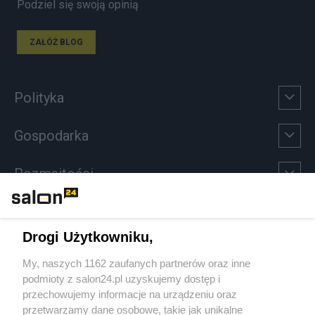
Podziel się swoją opinią
ZAŁÓŻ BLOG
Polityka
Gospodarka
Rozmaitości
Technologie
Drogi Użytkowniku,
Sport
My, naszych 1162 zaufanych partnerów oraz inne
podmioty z salon24.pl uzyskujemy dostęp i
Społeczeństwo
przechowujemy informacje na urządzeniu oraz
przetwarzamy dane osobowe, takie jak unikalne