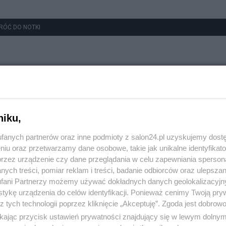
RÓĆ DO NOTKI
niku,
fanych partnerów oraz inne podmioty z salon24.pl uzyskujemy dost
niu oraz przetwarzamy dane osobowe, takie jak unikalne identyfikat
przez urządzenie czy dane przeglądania w celu zapewniania sperson
ych treści, pomiar reklam i treści, badanie odbiorców oraz ulepszan
fani Partnerzy możemy używać dokładnych danych geolokalizacyjn
tykę urządzenia do celów identyfikacji. Ponieważ cenimy Twoją pry
z tych technologii poprzez kliknięcie „Akceptuję”. Zgoda jest dobro
ikając przycisk ustawień prywatności znajdujący się w lewym dolny