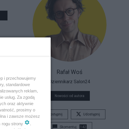
Rafał Woś
ęp i przechowujemy
Dziennikarz Salon24
ory, standardowe
alizowanych reklam,
Nowości od autora
ie usług. Za zgodą
ych oraz aktywnie
watność, prosimy o
Udostępnij
Udostępnij
wolna i zawsze możesz
m rogu strony
.
Skomentuj
142