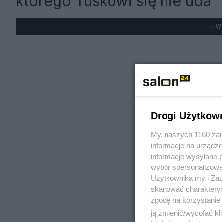
którego Tuskowi się nie uda
« W
Drogi Użytkow
My, naszych 1160 zau
informacje na urządze
informacje wysyłane 
wybór spersonalizowan
Użytkownika my i Zau
skanować charakterys
zgodę na korzystanie 
ją zmienić/wycofać kl