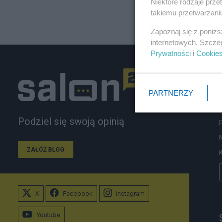
Niektóre rodzaje prz
takiemu przetwarzaniu
Zapoznaj się z poniż
internetowych. Szcze
Prywatności
i
Cookie
PARTNERZY
Podziel się swoją opinią
ZAŁÓŻ BLOG
X
Facebook
Instagram
Youtube