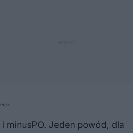
ł Woś
 i minusPO. Jeden powód, dla