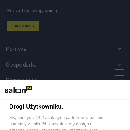
Podziel się swoją opinią
ZAŁÓŻ BLOG
Polityka
Gospodarka
Rozmaitości
Technologie
Drogi Użytkowniku,
Sport
My, naszych 1162 zaufanych partnerów oraz inne
podmioty z salon24.pl uzyskujemy dostęp i
Społeczeństwo