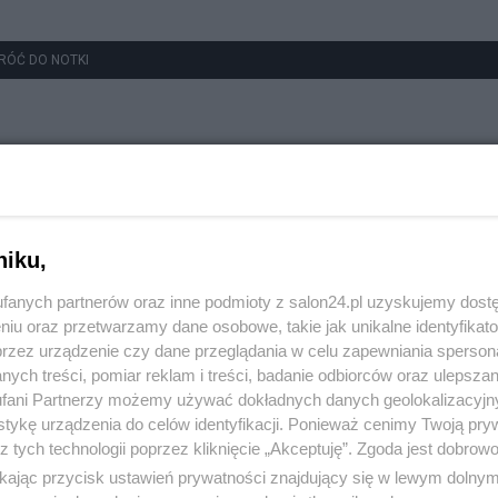
RÓĆ DO NOTKI
niku,
fanych partnerów oraz inne podmioty z salon24.pl uzyskujemy dost
niu oraz przetwarzamy dane osobowe, takie jak unikalne identyfikat
przez urządzenie czy dane przeglądania w celu zapewniania sperson
ych treści, pomiar reklam i treści, badanie odbiorców oraz ulepszan
fani Partnerzy możemy używać dokładnych danych geolokalizacyjn
tykę urządzenia do celów identyfikacji. Ponieważ cenimy Twoją pry
z tych technologii poprzez kliknięcie „Akceptuję”. Zgoda jest dobro
ikając przycisk ustawień prywatności znajdujący się w lewym dolny