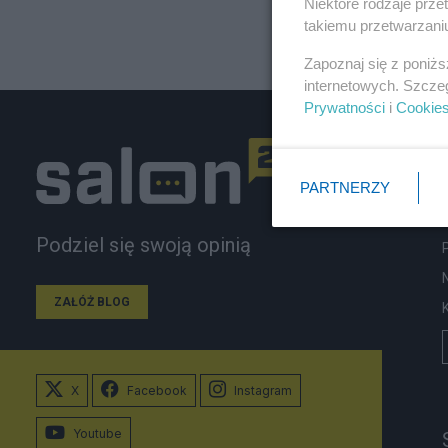
Niektóre rodzaje prz
takiemu przetwarzaniu
Zapoznaj się z poniż
internetowych. Szcze
Prywatności
i
Cookie
PARTNERZY
Podziel się swoją opinią
ZAŁÓŻ BLOG
X
Facebook
Instagram
Youtube