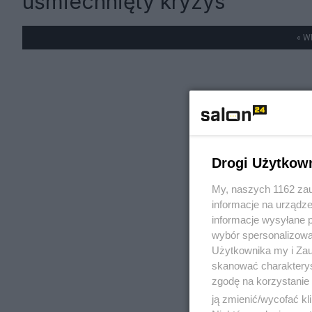
uśmiechnięty kryzys
« W
Drogi Użytkow
My, naszych 1162 zau
informacje na urządze
informacje wysyłane 
wybór spersonalizowan
Użytkownika my i Zau
skanować charakterys
zgodę na korzystanie 
ją zmienić/wycofać kl