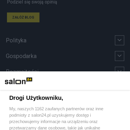
Podziel się swoją opinią
ZAŁÓŻ BLOG
Polityka
Gospodarka
Rozmaitości
Technologie
Drogi Użytkowniku,
Sport
My, naszych 1162 zaufanych partnerów oraz inne
podmioty z salon24.pl uzyskujemy dostęp i
Społeczeństwo
przechowujemy informacje na urządzeniu oraz
przetwarzamy dane osobowe, takie jak unikalne