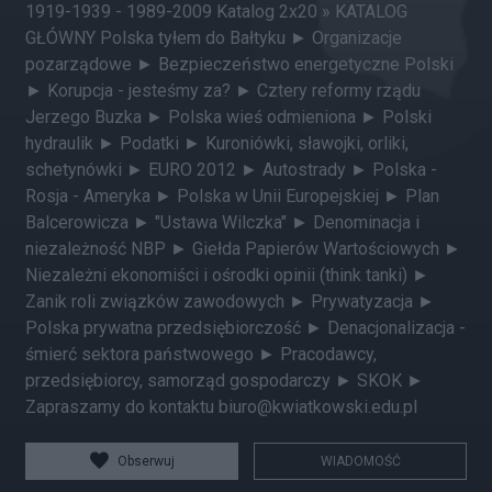
1919-1939 - 1989-2009 Katalog 2x20 » KATALOG
GŁÓWNY Polska tyłem do Bałtyku ► Organizacje
pozarządowe ► Bezpieczeństwo energetyczne Polski
► Korupcja - jesteśmy za? ► Cztery reformy rządu
Jerzego Buzka ► Polska wieś odmieniona ► Polski
hydraulik ► Podatki ► Kuroniówki, sławojki, orliki,
schetynówki ► EURO 2012 ► Autostrady ► Polska -
Rosja - Ameryka ► Polska w Unii Europejskiej ► Plan
Balcerowicza ► "Ustawa Wilczka" ► Denominacja i
niezależność NBP ► Giełda Papierów Wartościowych ►
Niezależni ekonomiści i ośrodki opinii (think tanki) ►
Zanik roli związków zawodowych ► Prywatyzacja ►
Polska prywatna przedsiębiorczość ► Denacjonalizacja -
śmierć sektora państwowego ► Pracodawcy,
przedsiębiorcy, samorząd gospodarczy ► SKOK ►
Zapraszamy do kontaktu biuro@kwiatkowski.edu.pl
Obserwuj
WIADOMOŚĆ