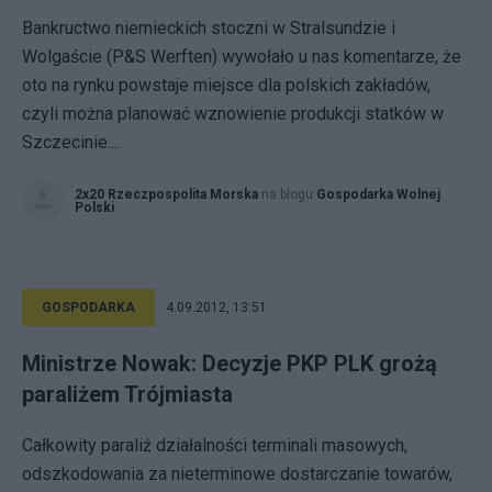
Bankructwo niemieckich stoczni w Stralsundzie i
Wolgaście (P&S Werften) wywołało u nas komentarze, że
oto na rynku powstaje miejsce dla polskich zakładów,
czyli można planować wznowienie produkcji statków w
Szczecinie....
2x20 Rzeczpospolita Morska
na blogu
Gospodarka Wolnej
Polski
GOSPODARKA
4.09.2012, 13:51
Ministrze Nowak: Decyzje PKP PLK grożą
paraliżem Trójmiasta
Całkowity paraliż działalności terminali masowych,
odszkodowania za nieterminowe dostarczanie towarów,