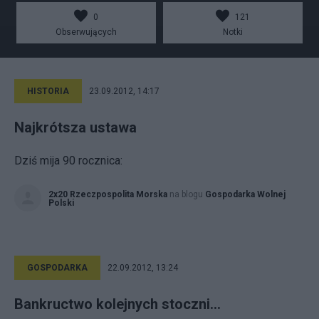
0
121
Obserwujących
Notki
HISTORIA
23.09.2012, 14:17
Najkrótsza ustawa
Dziś mija 90 rocznica:
2x20 Rzeczpospolita Morska
na blogu
Gospodarka Wolnej
Polski
GOSPODARKA
22.09.2012, 13:24
Bankructwo kolejnych stoczni...