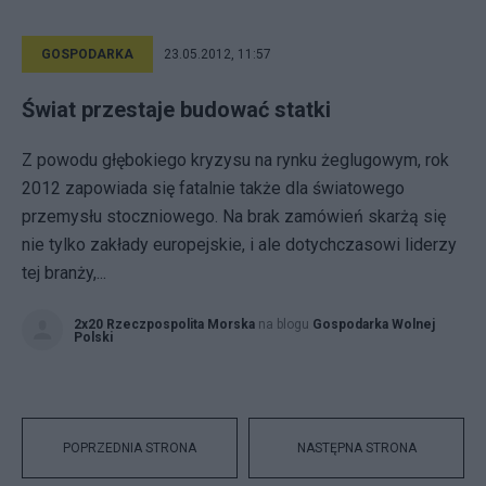
GOSPODARKA
23.05.2012, 11:57
Świat przestaje budować statki
Z powodu głębokiego kryzysu na rynku żeglugowym, rok
2012 zapowiada się fatalnie także dla światowego
przemysłu stoczniowego. Na brak zamówień skarżą się
nie tylko zakłady europejskie, i ale dotychczasowi liderzy
tej branży,...
2x20 Rzeczpospolita Morska
na blogu
Gospodarka Wolnej
Polski
POPRZEDNIA STRONA
NASTĘPNA STRONA