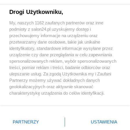
Technologie
Drogi Użytkowniku,
Sport
My, naszych 1162 zaufanych partnerów oraz inne
podmioty z salon24.pl uzyskujemy dostęp i
Społeczeństwo
przechowujemy informacje na urządzeniu oraz
przetwarzamy dane osobowe, takie jak unikalne
Kultura
identyfikatory, standardowe informacje wysyłane przez
urządzenie czy dane przeglądania w celu zapewniania
spersonalizowanych reklam, wybór spersonalizowanych
treści, pomiar reklam i treści, badanie odbiorców oraz
ulepszanie usług. Za zgodą Użytkownika my i Zaufani
X
Facebook
Instagram
Youtube
Partnerzy możemy używać dokładnych danych
geolokalizacyjnych oraz aktywnie skanować
charakterystykę urządzenia do celów identyfikacji.
Web Content Media sp. z o. o. © 2022
Ponieważ cenimy Twoją prywatność, prosimy o zgodę na
korzystanie z tych technologii poprzez kliknięcie
„Akceptuję”. Zgoda jest dobrowolna i zawsze możesz ją
Pomoc
O nas
Praca
Reklama
Kontakt
zmienić/wycofać klikając przycisk ustawień prywatności
PARTNERZY
USTAWIENIA
znajdujący się w lewym dolnym rogu strony
. Niektóre