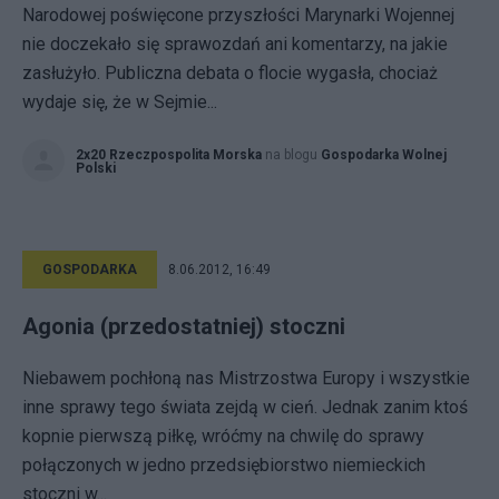
Narodowej poświęcone przyszłości Marynarki Wojennej
nie doczekało się sprawozdań ani komentarzy, na jakie
zasłużyło. Publiczna debata o flocie wygasła, chociaż
wydaje się, że w Sejmie...
2x20 Rzeczpospolita Morska
na blogu
Gospodarka Wolnej
Polski
GOSPODARKA
8.06.2012, 16:49
Agonia (przedostatniej) stoczni
Niebawem pochłoną nas Mistrzostwa Europy i wszystkie
inne sprawy tego świata zejdą w cień. Jednak zanim ktoś
kopnie pierwszą piłkę, wróćmy na chwilę do sprawy
połączonych w jedno przedsiębiorstwo niemieckich
stoczni w...