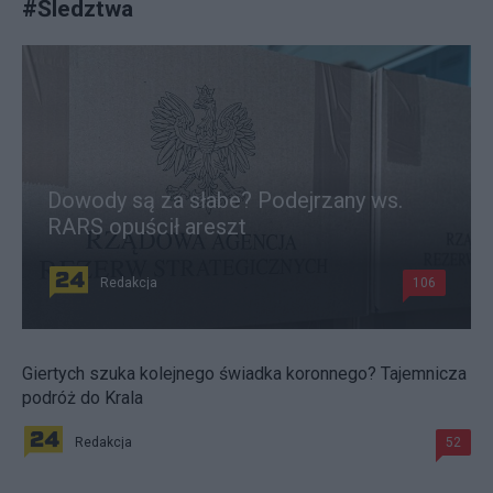
#
Śledztwa
Dowody są za słabe? Podejrzany ws.
RARS opuścił areszt
Redakcja
106
Giertych szuka kolejnego świadka koronnego? Tajemnicza
podróż do Krala
Redakcja
52