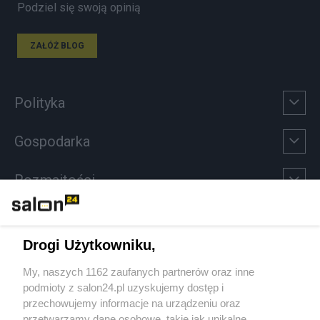
Podziel się swoją opinią
ZAŁÓŻ BLOG
Polityka
Gospodarka
Rozmaitości
Technologie
Drogi Użytkowniku,
Sport
My, naszych 1162 zaufanych partnerów oraz inne
podmioty z salon24.pl uzyskujemy dostęp i
Społeczeństwo
przechowujemy informacje na urządzeniu oraz
przetwarzamy dane osobowe, takie jak unikalne