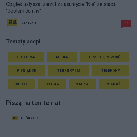
Obajtek usłyszał zarzut za usunięcie "Nie" ze stacji.
"Jestem dumny"
Redakcja
77
Tematy acepl
HISTORIA
MEDIA
PRZESTĘPCZOŚĆ
PIENIĄDZE
TERRORYZM
TELEFONY
BREXIT
RELIGIA
NAUKA
PODRÓŻE
Piszą na ten temat
Rafał Woś