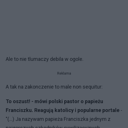
Ale to nie tlumaczy debila w ogole.
Reklama
A tak na zakonczenie to male non sequitur:
To oszust! - mówi polski pastor o papieżu
Franciszku. Reagują katolicy i popularne portale
-
"(...) Ja nazywam papieża Franciszka jednym z
najgorszych szkodników cywilizacyjnych,