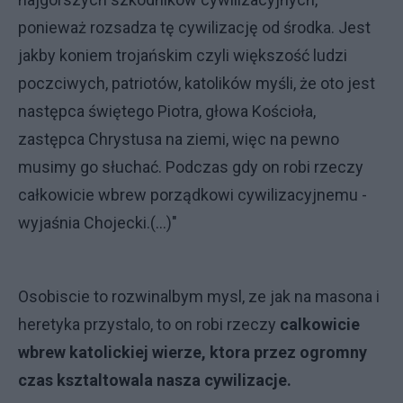
ponieważ rozsadza tę cywilizację od środka. Jest
jakby koniem trojańskim czyli większość ludzi
poczciwych, patriotów, katolików myśli, że oto jest
następca świętego Piotra, głowa Kościoła,
zastępca Chrystusa na ziemi, więc na pewno
musimy go słuchać. Podczas gdy on robi rzeczy
całkowicie wbrew porządkowi cywilizacyjnemu -
wyjaśnia Chojecki.(...)"
Osobiscie to rozwinalbym mysl, ze jak na masona i
heretyka przystalo, to on robi rzeczy
calkowicie
wbrew katolickiej wierze, ktora przez ogromny
czas ksztaltowala nasza cywilizacje.