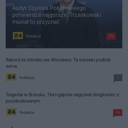
Audyt Szpitala Południowego
potwierdził najgorsze. Trzaskowski
musiał to przyznać
Redakcja
79
Rekord na lotnisku we Wrocławiu. Te kierunki podbiły
serca
Redakcja
1
Tragedia w Brzesku. Tłum gapiów nagrywał śmigłowiec z
poszkodowanym
Redakcja
29