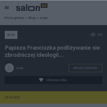
Strona główna
Blogi
acepl
328
BLOG
Papieza Franciszka podlizywanie sie
zbrodniczej ideologii...
acepl
SPOŁECZEŃSTWO
Obserwuj notkę
23.04.2016