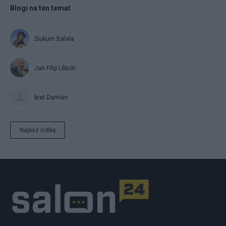
Blogi na ten temat
Siukum Balala
Jan Filip Libicki
brat Damian
Napisz notkę