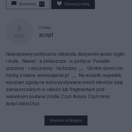
Skomentuj
17
Obserwuj notkę
O mnie
acepl
Niepoprawny politycznie idealista, dożywotni jeniec logiki
i liczb... Nawet - a zwłaszcza - w polityce. Ponadto
uczulony - i wyczulony - na bzdury. __
Głodne dzieci nie
myślą o nauce
:
www.pajacyk.pl
__ Na wszelki wypadek:
wyrażam zgodę na wykorzystywanie moich tekstów tutaj
zamieszczanych w całości lub fragmentach pod
warunkiem podania źródła. Czyli Autora. Czyli mnie:
acepl.salon24.pl
Nowości od blogera