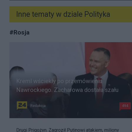
Inne tematy w dziale
Polityka
#
Rosja
Kreml wściekły po przemówieniu
Nawrockiego. Zacharowa dostała szału
Redakcja
494
Drugi Prigożyn. Zagroził Putinowi atakiem, miliony