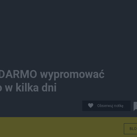
 za DARMO wypromować
 w kilka dni
Obserwuj notkę
BLO