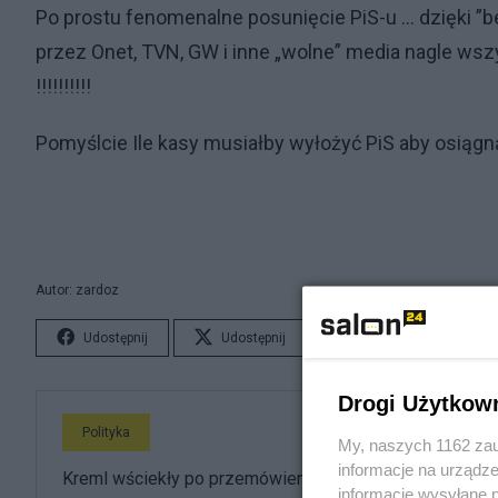
Po prostu fenomenalne posunięcie PiS-u … dzięki ”b
przez Onet, TVN, GW i inne „wolne” media nagle ws
!!!!!!!!!!
Pomyślcie Ile kasy musiałby wyłożyć PiS aby osiągnąć
Autor: zardoz
Udostępnij
Udostępnij
Lubię to!
S
Drogi Użytkow
Polityka
My, naszych 1162 zau
informacje na urządze
Kreml wściekły po przemówieniu Nawrockiego.
informacje wysyłane 