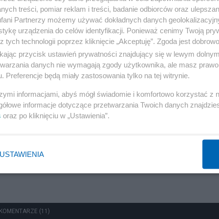
deportacje Ukraińców i rozliczenia
ych treści, pomiar reklam i treści, badanie odbiorców oraz ulepszan
fani Partnerzy możemy używać dokładnych danych geolokalizacyjn
Redakcja
tykę urządzenia do celów identyfikacji. Ponieważ cenimy Twoją pry
z tych technologii poprzez kliknięcie „Akceptuję”. Zgoda jest dobro
ikając przycisk ustawień prywatności znajdujący się w lewym dolny
etwarzania danych nie wymagają zgody użytkownika, ale masz prawo 
Polityka
. Preferencje będą miały zastosowania tylko na tej witrynie.
Rok z Nawrockim. Głośne weta, sojusz z USA i powrót
szymi informacjami, abyś mógł świadomie i komfortowo korzystać z
do Trójmorza
gółowe informacje dotyczące przetwarzania Twoich danych znajdzi
s
oraz po kliknięciu w „Ustawienia”.
Redakcja
USTAWIENIA
KOMENTARZE (11)