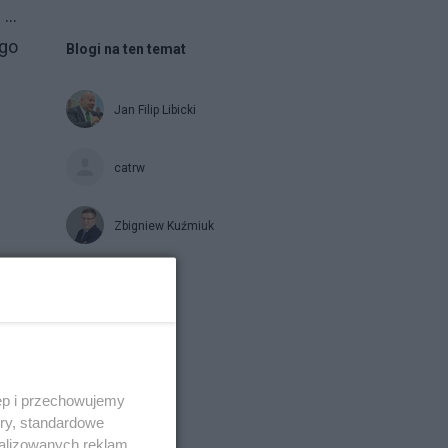
” …
ego
Blogi na ten temat
Jan Filip Libicki
catrw
Zbigniew Kuźmiuk
Napisz notkę
ęp i przechowujemy
ory, standardowe
alizowanych reklam,