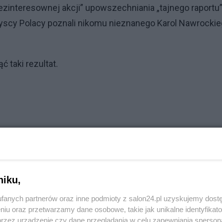
ezinteresownej akcji” upowszechniania „tajnego raportu
zyscy Polacy poznali nikomu nieznanego Karol Nawrocki
 taki rezultat.
komentuj
11
Obserwuj notkę
niku,
Polityka
fanych partnerów oraz inne podmioty z salon24.pl uzyskujemy dost
niu oraz przetwarzamy dane osobowe, takie jak unikalne identyfikat
PiS odkrywa karty. Demografia, mieszkania, ETS,
przez urządzenie czy dane przeglądania w celu zapewniania sperson