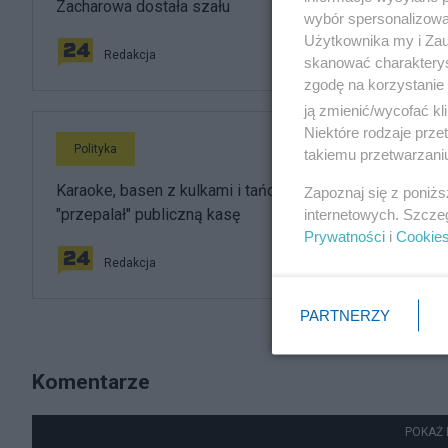
Zacharowa dostała szału
wybór spersonalizowan
Użytkownika my i Zau
Redakcja
skanować charakterys
zgodę na korzystanie 
ją zmienić/wycofać kl
Niektóre rodzaje prz
Polityka
takiemu przetwarzaniu
Karaoke, basen z kulkami i tańce hulańce. Tak resort
Zapoznaj się z poniż
"przepalał" publiczną kasę
internetowych. Szcze
Prywatności
i
Cookie
Redakcja
PARTNERZY
Komentarze
POKAŻ 