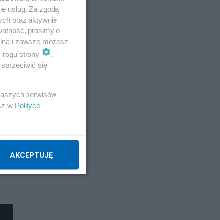
ie usług. Za zgodą
ych oraz aktywnie
watność, prosimy o
wolna i zawsze możesz
m rogu strony
.
sprzeciwić się
 naszych serwisów
esz w
Polityce
AKCEPTUJĘ