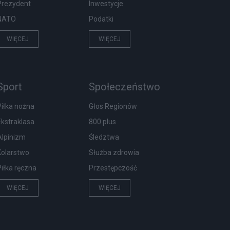
Prezydent
Inwestycje
NATO
Podatki
WIĘCEJ
WIĘCEJ
Sport
Społeczeństwo
Piłka nożna
Głos Regionów
Ekstraklasa
800 plus
Alpinizm
Śledztwa
Kolarstwo
Służba zdrowia
Piłka ręczna
Przestępczość
WIĘCEJ
WIĘCEJ