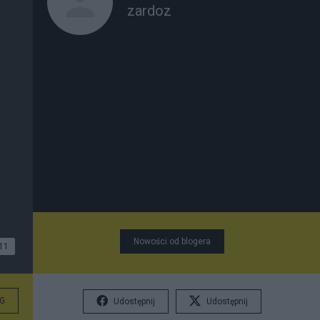
zardoz
Nowości od blogera
11
G
Udostępnij
Udostępnij