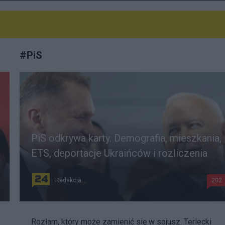
#
PiS
PiS odkrywa karty. Demografia, mieszkania,
ETS, deportacje Ukraińców i rozliczenia
Redakcja
202
Rozłam, który może zamienić się w sojusz. Terlecki