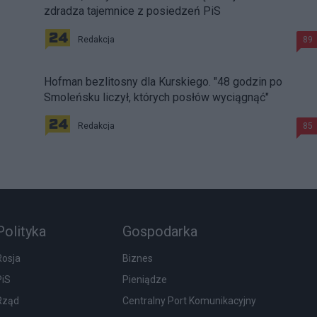
zdradza tajemnice z posiedzeń PiS
Redakcja
89
Hofman bezlitosny dla Kurskiego. "48 godzin po
Smoleńsku liczył, których posłów wyciągnąć"
Redakcja
85
Polityka
Gospodarka
Rosja
Biznes
PiS
Pieniądze
Rząd
Centralny Port Komunikacyjny