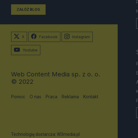
ZAŁÓŻ BLOG
X
Facebook
Instagram
Youtube
Web Content Media sp. z o. o.
© 2022
Pomoc
O nas
Praca
Reklama
Kontakt
Technologię dostarcza:
W3media.pl