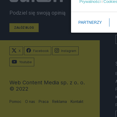
Prywatności
i
Cookie
Podziel się swoją opinią
PARTNERZY
ZAŁÓŻ BLOG
X
Facebook
Instagram
Youtube
Web Content Media sp. z o. o.
© 2022
Pomoc
O nas
Praca
Reklama
Kontakt