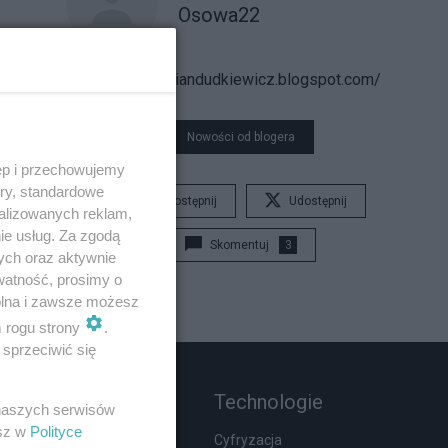
Osowa22
https://adriandudkiewicz.blogspot.com/
Nowości od blogera
ęp i przechowujemy
ory, standardowe
Udostępnij
Udostępnij
alizowanych reklam,
ie usług. Za zgodą
Skomentuj
3
ych oraz aktywnie
watność, prosimy o
wolna i zawsze możesz
m rogu strony
.
sprzeciwić się
Rozmaitości
Technologie
 naszych serwisów
esz w
Polityce
Zdrowie
Cyfryzacja