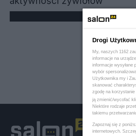
aktywności żywiołów
« W
Drogi Użytkow
My, naszych 1162 zau
informacje na urządze
informacje wysyłane 
wybór spersonalizowan
Użytkownika my i Zau
skanować charakterys
zgodę na korzystanie 
ją zmienić/wycofać kl
Niektóre rodzaje prz
takiemu przetwarzaniu
Zapoznaj się z poniż
internetowych. Szcze