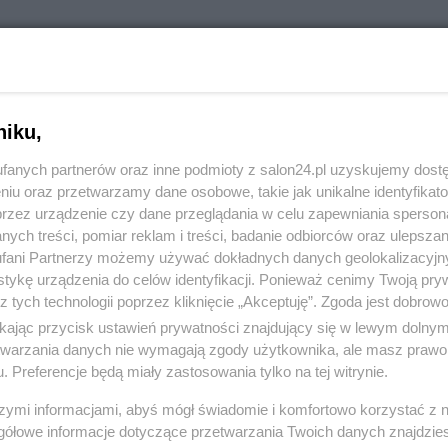
RÓĆ DO NOTKI
niku,
fanych partnerów oraz inne podmioty z salon24.pl uzyskujemy dost
niu oraz przetwarzamy dane osobowe, takie jak unikalne identyfikat
przez urządzenie czy dane przeglądania w celu zapewniania sperson
ych treści, pomiar reklam i treści, badanie odbiorców oraz ulepszan
fani Partnerzy możemy używać dokładnych danych geolokalizacyjn
tykę urządzenia do celów identyfikacji. Ponieważ cenimy Twoją pry
z tych technologii poprzez kliknięcie „Akceptuję”. Zgoda jest dobro
ikając przycisk ustawień prywatności znajdujący się w lewym dolny
etwarzania danych nie wymagają zgody użytkownika, ale masz prawo 
. Preferencje będą miały zastosowania tylko na tej witrynie.
Polityka
Gospodarka
szymi informacjami, abyś mógł świadomie i komfortowo korzystać z
gółowe informacje dotyczące przetwarzania Twoich danych znajdzi
Rosja
Biznes