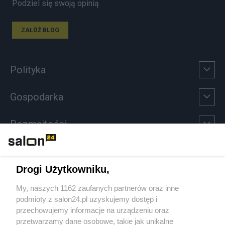
Podziel się swoją opinią
ZAŁÓŻ BLOG
Polityka
Gospodarka
Rozmaitości
Technologie
Drogi Użytkowniku,
Sport
My, naszych 1162 zaufanych partnerów oraz inne
podmioty z salon24.pl uzyskujemy dostęp i
Społeczeństwo
przechowujemy informacje na urządzeniu oraz
przetwarzamy dane osobowe, takie jak unikalne