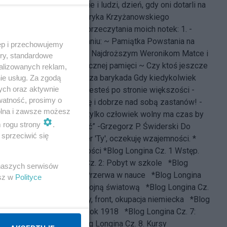
pojedna – i partie i ludzi, dzień, gdy oni dotarli na
Wawel.
wg. Henryka Krzyżanowskiego
Zapraszam do przeczytania moich notek: 1. -
bliskich Powstaniu: ~
Pamiątka Powstania na
ęp i przechowujemy
Górczewskiej
~
Najdroższym Weronikom Matce i
ory, standardowe
Siostrze ku wiecznej pamięci
~
Czy ktoś jeszcze
alizowanych reklam,
pamięta?
~
Nasza barykada
Gdy kiedykolwiek
ie usług. Za zgodą
ych oraz aktywnie
zauważysz, że jesteś po stronie większości -
watność, prosimy o
powstrzymaj się i dobrze nad sobą zastanów! -
wolna i zawsze możesz
Mark Twain „ ... tylko człowiek wolny ma czas by
m rogu strony
.
bloga prowadzić” -
Grzegorz P. Świderski
Do
sprzeciwić się
ników klikam per 'Ty', oczekuję wzajemności. *
Blog z Przeszłości
*Blog Longina Cz. 1 Wstęp.
*Blog Longina Cz. 2: Pobyt w szkole
*Blog
 naszych serwisów
Longina Cz. 3: Przerwa w nauce
*Blog Longina
esz w
Polityce
Cz. 4: Przed I wojną światową
*Blog Longina Cz.
5: Wybuch wojny, front, okupacja niemiecka
*Blog
Longina Cz. 6: Rok 1918
*Blog Longina Cz. 7:
Rok 1920
*Blog Longina Cz. 8. Kursy