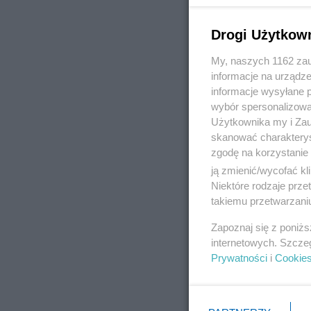
Drogi Użytkow
My, naszych 1162 zau
informacje na urządze
informacje wysyłane 
wybór spersonalizowan
Użytkownika my i Zau
skanować charakterys
zgodę na korzystanie 
ją zmienić/wycofać kl
Niektóre rodzaje prz
takiemu przetwarzaniu
Zapoznaj się z poniż
internetowych. Szcze
Prywatności
i
Cookie