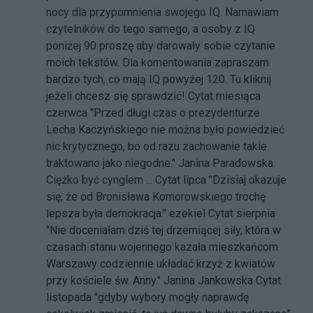
nocy dla przypomnienia swojego IQ. Namawiam
czytelników do tego samego, a osoby z IQ
poniżej 90 proszę aby darowały sobie czytanie
moich tekstów. Dla komentowania zapraszam
bardzo tych, co mają IQ powyżej 120. Tu kliknij
jeżeli chcesz się sprawdzić! Cytat miesiąca
czerwca "Przed długi czas o prezydenturze
Lecha Kaczyńskiego nie można było powiedzieć
nic krytycznego, bo od razu zachowanie takie
traktowano jako niegodne." Janina Paradowska
Ciężko być cynglem ... Cytat lipca "Dzisiaj okazuje
się, że od Bronisława Komorowskiego trochę
lepsza była demokracja." ezekiel Cytat sierpnia
"Nie doceniałam dziś tej drzemiącej siły, która w
czasach stanu wojennego kazała mieszkańcom
Warszawy codziennie układać krzyż z kwiatów
przy kościele św. Anny." Janina Jankowska Cytat
listopada "gdyby wybory mogły naprawdę