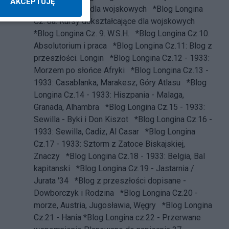
AKCEPTUJĘ
dokształcające dla wojskowych
*Blog Longina
Cz. 8a. Kursy dokształcające dla wojskowych
*Blog Longina Cz. 9. W.S.H.
*Blog Longina Cz.10.
Absolutorium i praca
*Blog Longina Cz.11: Blog z
przeszłości. Longin
*Blog Longina Cz.12 - 1933:
Morzem po słońce Afryki
*Blog Longina Cz.13 -
1933: Casablanka, Marakesz, Góry Atlasu
*Blog
Longina Cz.14 - 1933: Hiszpania - Malaga,
Granada, Alhambra
*Blog Longina Cz.15 - 1933:
Sewilla - Byki i Don Kiszot
*Blog Longina Cz.16 -
1933: Sewilla, Cadiz, Al Casar
*Blog Longina
Cz.17 - 1933: Sztorm z Zatoce Biskajskiej,
Znaczy
*Blog Longina Cz.18 - 1933: Belgia, Bal
kapitanski
*Blog Longina Cz.19 - Jastarnia /
Jurata '34
*Blog z przeszłości dopisane -
Dowborczyk i Rodzina
*Blog Longina Cz.20 -
morze, Austria, Jugosławia, Węgry
*Blog Longina
Cz.21 - Hania
*Blog Longina cz.22 - Przerwane