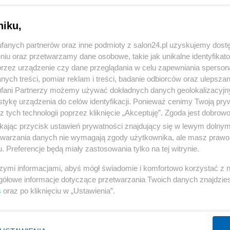
niku,
fanych partnerów oraz inne podmioty z salon24.pl uzyskujemy dost
niu oraz przetwarzamy dane osobowe, takie jak unikalne identyfikat
przez urządzenie czy dane przeglądania w celu zapewniania sperson
ych treści, pomiar reklam i treści, badanie odbiorców oraz ulepszan
fani Partnerzy możemy używać dokładnych danych geolokalizacyjn
tykę urządzenia do celów identyfikacji. Ponieważ cenimy Twoją pry
z tych technologii poprzez kliknięcie „Akceptuję”. Zgoda jest dobro
ikając przycisk ustawień prywatności znajdujący się w lewym dolny
etwarzania danych nie wymagają zgody użytkownika, ale masz prawo 
. Preferencje będą miały zastosowania tylko na tej witrynie.
szymi informacjami, abyś mógł świadomie i komfortowo korzystać z
gółowe informacje dotyczące przetwarzania Twoich danych znajdzi
s
oraz po kliknięciu w „Ustawienia”.