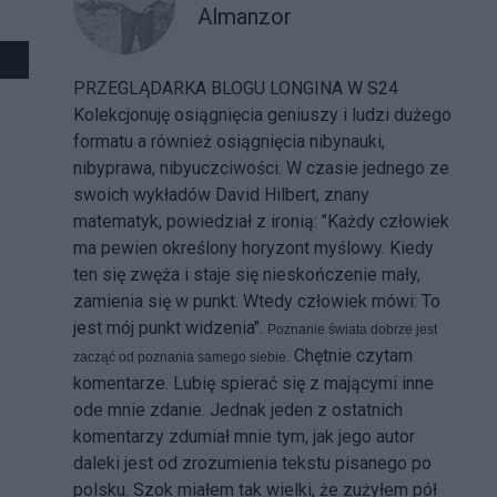
Almanzor
PRZEGLĄDARKA BLOGU LONGINA W S24
Kolekcjonuję osiągnięcia geniuszy i ludzi dużego
formatu a również osiągnięcia nibynauki,
nibyprawa, nibyuczciwości. W czasie jednego ze
swoich wykładów David Hilbert, znany
matematyk, powiedział z ironią: "Każdy człowiek
ma pewien określony horyzont myślowy. Kiedy
ten się zwęża i staje się nieskończenie mały,
zamienia się w punkt. Wtedy człowiek mówi: To
jest mój punkt widzenia".
Poznanie świata dobrze jest
Chętnie czytam
zacząć od poznania samego siebie.
komentarze. Lubię spierać się z mającymi inne
ode mnie zdanie. Jednak jeden z ostatnich
komentarzy zdumiał mnie tym, jak jego autor
daleki jest od zrozumienia tekstu pisanego po
polsku. Szok miałem tak wielki, że zużyłem pół