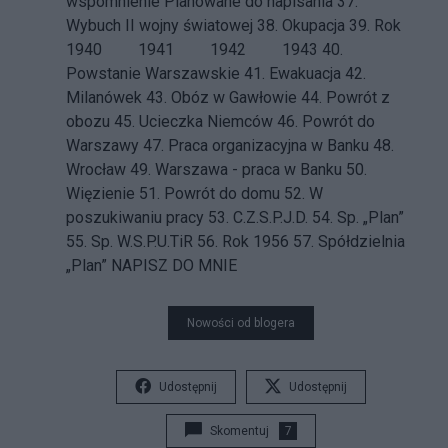
wspomnienie
Planowane do napisania 37.
Wybuch II wojny światowej
38.
Okupacja
39.
Rok
1940
1941 1942 1943 40.
Powstanie Warszawskie
41.
Ewakuacja
42.
Milanówek
43.
Obóz w Gawłowie
44.
Powrót z
obozu
45.
Ucieczka Niemców
46.
Powrót do
Warszawy
47.
Praca organizacyjna w Banku
48.
Wrocław
49.
Warszawa - praca w Banku
50.
Więzienie
51.
Powrót do domu
52.
W
poszukiwaniu pracy
53.
C.Z.S.P.J.D.
54.
Sp. „Plan”
55.
Sp. W.S.P.U.TiR
56.
Rok 1956
57.
Spółdzielnia
„Plan”
NAPISZ DO MNIE
Nowości od blogera
Udostępnij
Udostępnij
Skomentuj
7