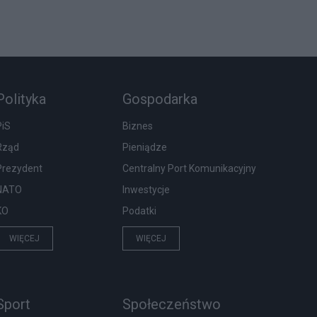
Polityka
Gospodarka
PiS
Biznes
Rząd
Pieniądze
Prezydent
Centralny Port Komunikacyjny
NATO
Inwestycje
KO
Podatki
WIĘCEJ
WIĘCEJ
Sport
Społeczeństwo