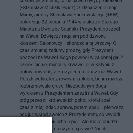
cokolwiek zmienić, to już dawno byłyby zakazane"
(-Stanisław Michalkiewicz) O dznaczenie mojej
Mamy, siostry Stanisława Sadkowskiego (+KW)
poległego 22 sierpnia 1944 w ataku ze Starego
Miasta na Dworzec Gdański. Prezydent poszedł
na Wawel Dźwięczy requiem pod dzwonu
kloszem, Salonowcy - skończcie tę wrzawę! O
czas smutnej zadumy proszę, gdy Prezydent
poszedł na Wawel. Kogo powiódł w żałobnej gali?
Jakieś cienie, mundury krwawe, ci w Katyniu z
dołów powstali, z Prezydentem poszli na Wawel.
Poszli wolno, lecz równym krokiem, bo im marsza
rozbrzmiewało grave. Niezbadanym Boga
wyrokiem z Prezydentem zaszli na Wawel. Gdy
próg przeszli królewskich pokoi, krótki apel –
czas z misji zdać sprawę, potem spać – pierwsza
noc już wśród swoich z Prezydentem, co wwiódł
ich na Wawel. Ciiiiiicho! śpią …Ale może obudzi
ich los w nas to, co czyste i prawe? Niech