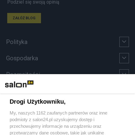
Podziel się swoją opinią
ZAŁÓŻ BLOG
Polityka
Gospodarka
Rozmaitości
Technologie
Drogi Użytkowniku,
Sport
My, naszych 1162 zaufanych partnerów oraz inne
podmioty z salon24.pl uzyskujemy dostęp i
Społeczeństwo
przechowujemy informacje na urządzeniu oraz
przetwarzamy dane osobowe, takie jak unikalne