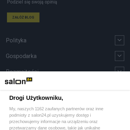
Podziel się swoją opinią
ZAŁÓŻ BLOG
Polityka
Gospodarka
Rozmaitości
Technologie
Drogi Użytkowniku,
Sport
My, naszych 1162 zaufanych partnerów oraz inne
podmioty z salon24.pl uzyskujemy dostęp i
Społeczeństwo
przechowujemy informacje na urządzeniu oraz
przetwarzamy dane osobowe, takie jak unikalne