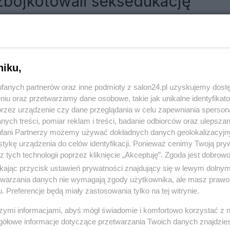
 zbojkotowali seksedukację
RÓĆ DO NOTKI
niku,
fanych partnerów oraz inne podmioty z salon24.pl uzyskujemy dost
niu oraz przetwarzamy dane osobowe, takie jak unikalne identyfikat
przez urządzenie czy dane przeglądania w celu zapewniania sperson
ych treści, pomiar reklam i treści, badanie odbiorców oraz ulepszan
fani Partnerzy możemy używać dokładnych danych geolokalizacyjn
tykę urządzenia do celów identyfikacji. Ponieważ cenimy Twoją pry
z tych technologii poprzez kliknięcie „Akceptuję”. Zgoda jest dobro
ikając przycisk ustawień prywatności znajdujący się w lewym dolny
etwarzania danych nie wymagają zgody użytkownika, ale masz prawo 
. Preferencje będą miały zastosowania tylko na tej witrynie.
Polityka
Gospodarka
szymi informacjami, abyś mógł świadomie i komfortowo korzystać z
gółowe informacje dotyczące przetwarzania Twoich danych znajdzi
Rosja
Biznes