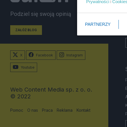
Prywatności
i
Cookie
Podziel się swoją opinią
PARTNERZY
ZAŁÓŻ BLOG
X
Facebook
Instagram
Youtube
Web Content Media sp. z o. o.
© 2022
Pomoc
O nas
Praca
Reklama
Kontakt