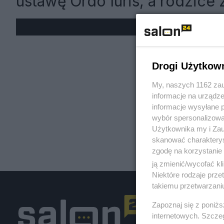
ustawę Ordo Iuris, a rodzice
« W
Drogi Użytkow
My, naszych 1162 zau
informacje na urządze
informacje wysyłane 
wybór spersonalizowan
Użytkownika my i Zau
skanować charakterys
zgodę na korzystanie 
ją zmienić/wycofać kl
Niektóre rodzaje prz
takiemu przetwarzaniu
Zapoznaj się z poniż
internetowych. Szcze