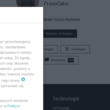
ProvoCatio
Pudelek Vision Network
Nowości od blogera
ęp i przechowujemy
ory, standardowe
Udostępnij
Udostępnij
alizowanych reklam,
ie usług. Za zgodą
Skomentuj
184
ych oraz aktywnie
watność, prosimy o
wolna i zawsze możesz
m rogu strony
.
sprzeciwić się
Rozmaitości
Technologie
 naszych serwisów
esz w
Polityce
Zdrowie
Cyfryzacja