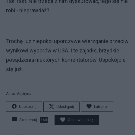
Taki fakt. Nie trzeba z nim dyskutować, tego się nie
robi - nieprawdaż?
Trochę już niepokoi uporczywe wierzganie przeciw
wynikowi wyborów w USA. I te zajadłe, brzydkie
posądzenia niektórych komentatorów. Uspokójcie
się już.
Autor: Aspiryna
Udostępnij
Udostępnij
Lubię to!
Skomentuj
160
Obserwuj notkę