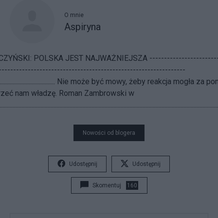
O mnie
Aspiryna
ŃSKI: POLSKA JEST NAJWAŻNIEJSZA ---------------------------
----------------------------------------------------------------
.................................................... Nie może być mowy, żeby reakcja mogła 
rzeć nam władzę. Roman Zambrowski w
...........................................................................................................................................
Nowości od blogera
Udostępnij
Udostępnij
Skomentuj
160