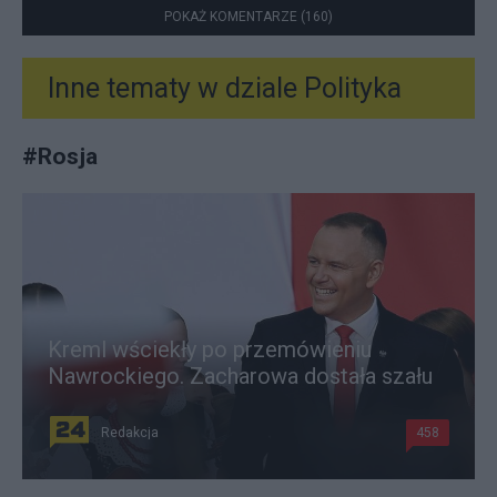
POKAŻ KOMENTARZE (160)
Inne tematy w dziale
Polityka
#
Rosja
Kreml wściekły po przemówieniu
Nawrockiego. Zacharowa dostała szału
Redakcja
458