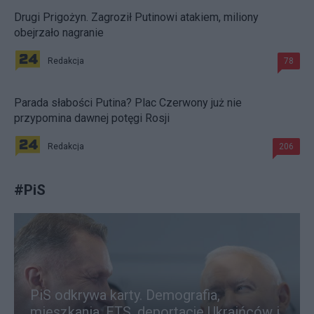
Drugi Prigożyn. Zagroził Putinowi atakiem, miliony
obejrzało nagranie
Redakcja
78
Parada słabości Putina? Plac Czerwony już nie
przypomina dawnej potęgi Rosji
Redakcja
206
#
PiS
PiS odkrywa karty. Demografia,
mieszkania, ETS, deportacje Ukraińców i