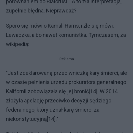
porównaniem do Białorusi... A to zła interpretacja,
zupełnie błędna. Nieprawdaż?
Sporo się mówi o Kamali Harris, i źle się mówi.
Lewaczka, albo nawet komunistka. Tymczasem, za
wikipedią:
Reklama
"Jest zdeklarowaną przeciwniczką kary śmierci, ale
w czasie pełnienia urzędu prokuratora generalnego
Kalifornii zobowiązała się jej bronić[14]. W 2014
złożyła apelację przeciwko decyzji sędziego
federalnego, który uznał karę śmierci za
niekonstytucyjną[14]."