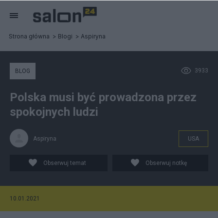
Strona główna
Blogi
Aspiryna
3933
BLOG
Polska musi być prowadzona przez
spokojnych ludzi
Aspiryna
USA
Obserwuj temat
Obserwuj notkę
10.01.2021