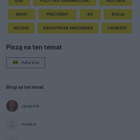
USA
POLITYKA ZAGRANICZNA
HISTORIA
ŚWIAT
PREZYDENT
KO
ROSJA
RELIGIA
KATASTROFA SMOLEŃSKA
OSOBISTE
Piszą na ten temat
Rafał Woś
Blogi na ten temat
Jacek K.M.
marek.w