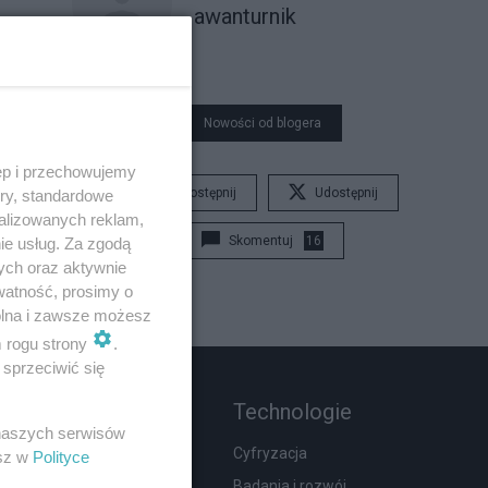
awanturnik
Nowości od blogera
ęp i przechowujemy
Udostępnij
Udostępnij
ory, standardowe
alizowanych reklam,
Skomentuj
16
ie usług. Za zgodą
ych oraz aktywnie
watność, prosimy o
wolna i zawsze możesz
m rogu strony
.
sprzeciwić się
Rozmaitości
Technologie
 naszych serwisów
Zdrowie
Cyfryzacja
esz w
Polityce
Podróże
Badania i rozwój