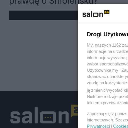
prawdę o Smoleńsku?
« W
Drogi Użytkow
My, naszych 1162 zau
informacje na urządze
informacje wysyłane 
wybór spersonalizowan
Użytkownika my i Zau
skanować charakterys
zgodę na korzystanie 
ją zmienić/wycofać kl
Niektóre rodzaje prz
takiemu przetwarzaniu
Zapoznaj się z poniż
internetowych. Szcze
Prywatności
i
Cookie