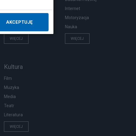
Pogoda
Internet
Ekologia
Motoryzacja
AKCEPTUJĘ
Wypadki
Nauka
WIĘCEJ
WIĘCEJ
Kultura
Film
Muzyka
Media
Teatr
Literatura
WIĘCEJ