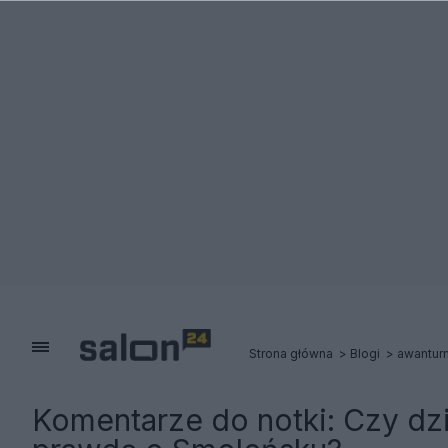
Strona główna
Blogi
awanturn
Komentarze do notki:
Czy dz