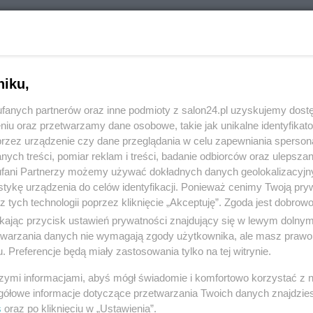
RÓĆ DO NOTKI
niku,
fanych partnerów oraz inne podmioty z salon24.pl uzyskujemy dost
niu oraz przetwarzamy dane osobowe, takie jak unikalne identyfikat
przez urządzenie czy dane przeglądania w celu zapewniania sperson
ych treści, pomiar reklam i treści, badanie odbiorców oraz ulepszan
fani Partnerzy możemy używać dokładnych danych geolokalizacyjn
tykę urządzenia do celów identyfikacji. Ponieważ cenimy Twoją pry
z tych technologii poprzez kliknięcie „Akceptuję”. Zgoda jest dobro
ikając przycisk ustawień prywatności znajdujący się w lewym dolny
etwarzania danych nie wymagają zgody użytkownika, ale masz prawo 
. Preferencje będą miały zastosowania tylko na tej witrynie.
Polityka
Gospodarka
szymi informacjami, abyś mógł świadomie i komfortowo korzystać z
Rosja
Biznes
gółowe informacje dotyczące przetwarzania Twoich danych znajdzi
s
oraz po kliknięciu w „Ustawienia”.
PiS
Pieniądze