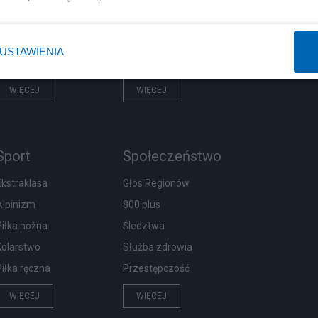
Rząd
Centralny Port Komunikacyjny
Prezydent
Inwestycje
USTAWIENIA
NATO
Podatki
WIĘCEJ
WIĘCEJ
Sport
Społeczeństwo
Ekstraklasa
Głos Regionów
Alpinizm
800 plus
Piłka nożna
Śledztwa
Kolarstwo
Służba zdrowia
Piłka ręczna
Przestępczość
WIĘCEJ
WIĘCEJ