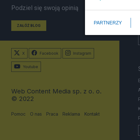
Podziel się swoją opinią
PARTNERZY
ZAŁÓŻ BLOG
X
Facebook
Instagram
Youtube
Web Content Media sp. z o. o.
© 2022
Pomoc
O nas
Praca
Reklama
Kontakt