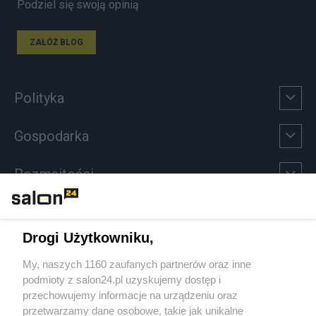
Podziel się swoją opinią
ZAŁÓŻ BLOG
Polityka
Gospodarka
Rozmaitości
Technologie
Drogi Użytkowniku,
Sport
My, naszych 1160 zaufanych partnerów oraz inne
podmioty z salon24.pl uzyskujemy dostęp i
Społeczeństwo
przechowujemy informacje na urządzeniu oraz
przetwarzamy dane osobowe, takie jak unikalne