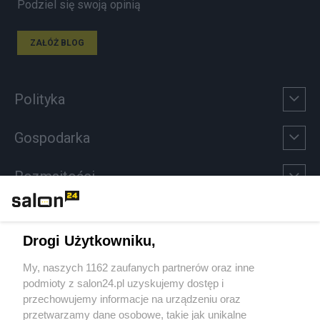
Podziel się swoją opinią
ZAŁÓŻ BLOG
Polityka
Gospodarka
Rozmaitości
Technologie
Drogi Użytkowniku,
Sport
My, naszych 1162 zaufanych partnerów oraz inne
podmioty z salon24.pl uzyskujemy dostęp i
Społeczeństwo
przechowujemy informacje na urządzeniu oraz
przetwarzamy dane osobowe, takie jak unikalne