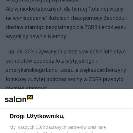
Ale w niedostatecznych dla tamtej "totalnej wojny
na wyniszczenie" ilościach i bez pomocy Zachodu i
dostaw stamtąd bezpłatnego dla ZSRR Lend-Leasu
wygraliby pewnie Niemcy.
np. ok. 25% używanych przez sowieckie lotnictwo
samolotów pochodziło z brytyjskiego i
amerykańskiego Lend-Leasu, a większość benzyny
lotniczej zużytej podczas wojny w ZSRR przybyło
również stamtąd;
do ZSRR wysłano 427 tysięcy samochodów. Dla
porównania w czasie wojny (od drugiego półrocza
Drogi Użytkowniku,
1941 roku) produkcja własna ZSRR wyniosła około
My, naszych 1162 zaufanych partnerów oraz inne
265,6 tysiąca samochodów.