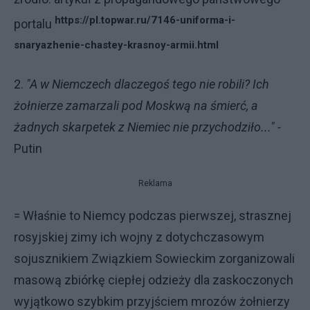
https://pl.topwar.ru/7146-uniforma-i-
portalu
snaryazhenie-chastey-krasnoy-armii.html
2.
"A w Niemczech dlaczegoś tego nie robili? Ich
żołnierze zamarzali pod Moskwą na śmierć, a
żadnych skarpetek z Niemiec nie przychodziło..." -
Putin
Reklama
= Właśnie to Niemcy podczas pierwszej, strasznej
rosyjskiej zimy ich wojny z dotychczasowym
sojusznikiem Związkiem Sowieckim zorganizowali
masową zbiórkę ciepłej odzieży dla zaskoczonych
wyjątkowo szybkim przyjściem mrozów żołnierzy