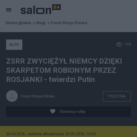
Strona główna
Blogi
Forum Rosja-Polska
194
BLOG
ZSRR ZWYCIĘŻYŁ NIEMCY DZIĘKI
SKARPETOM ROBIONYM PRZEZ
ROSJANKI - twierdzi Putin
Forum Rosja-Polska
POLITYKA
Obserwuj notkę
26.04.2026 , ostatnia aktualizacja: 26.05.2026, 10:59