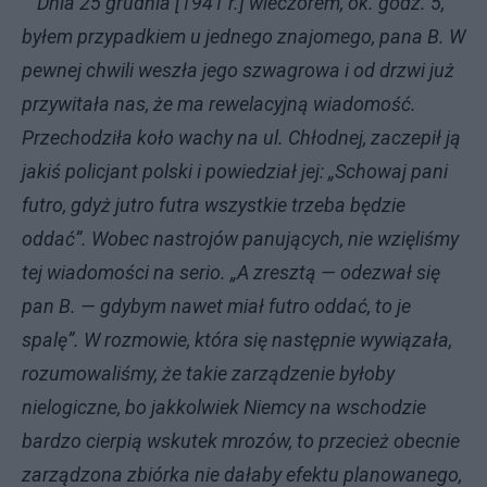
"Dnia 25 grudnia [1941 r.] wieczorem, ok. godz. 5,
byłem przypadkiem u jednego znajomego, pana B. W
pewnej chwili weszła jego szwagrowa i od drzwi już
przywitała nas, że ma rewelacyjną wiadomość.
Przechodziła koło wachy na ul. Chłodnej, zaczepił ją
jakiś policjant polski i powiedział jej: „Schowaj pani
futro, gdyż jutro futra wszystkie trzeba będzie
oddać”. Wobec nastrojów panujących, nie wzięliśmy
tej wiadomości na serio. „A zresztą — odezwał się
pan B. — gdybym nawet miał futro oddać, to je
spalę”. W rozmowie, która się następnie wywiązała,
rozumowaliśmy, że takie zarządzenie byłoby
nielogiczne, bo jakkolwiek Niemcy na wschodzie
bardzo cierpią wskutek mrozów, to przecież obecnie
zarządzona zbiórka nie dałaby efektu planowanego,