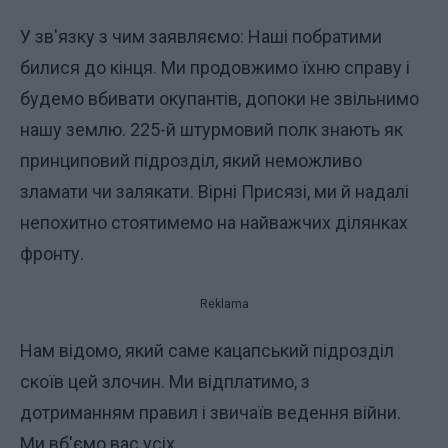
У зв'язку з чим заявляємо: Наші побратими
билися до кінця. Ми продовжимо їхню справу і
будемо вбивати окупантів, допоки не звільнимо
нашу землю. 225-й штурмовий полк знають як
принциповий підрозділ, який неможливо
зламати чи залякати. Вірні Присязі, ми й надалі
непохитно стоятимемо на найважчих ділянках
фронту.
Reklama
Нам відомо, який саме кацапський підрозділ
скоїв цей злочин. Ми відплатимо, з
дотриманням правил і звичаїв ведення війни.
Ми вб'ємо вас усіх.