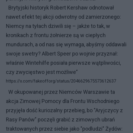
Brytyjski historyk Robert Kershaw odnotował
nawet efekt tej akcji odwrotny od zamierzonego:
Niemcy na tyłach dziwili się – jakże to tak, w
kronikach z frontu żołnierze są w ciepłych
mundurach, a od nas się wymaga, abyśmy oddawali
swoje swetry? Albert Speer po wojnie przyznał:
właśnie Wintehilfe posiała pierwsze wątpliwości,
czy zwycięstwo jest możliwe”
https://x.com/fakeofforg/status/2046629675573612637
W okupowanej przez Niemców Warszawie ta
akcja Zimowej Pomocy dla Frontu Wschodniego
przyjęła dość kuriozalny przebieg, bo "Aryjczycy z
Rasy Panów" poczęli grabić z zimowych ubrań
traktowanych przez siebie jako "podludzi" Żydów: