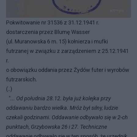
Pokwitowanie nr 31536 z 31.12.1941 r.
dostarczenia przez Blumę Wasser
(ul. Muranowska 6 m. 15) kołnierza i mufki
futrzanej w związku z zarządzeniem z 25.12.1941
r.
o obowiązku oddania przez Żydów futer i wyrobów
futrzarskich.
(..)
"... Od południa 28.12. była już kolejka przy
oddawaniu bardzo wielka. Mróz był silny, ludzie
czekali godzinami. Oddawanie odbywało się w 2-ch
punktach, Grzybowska 26 i 27. Techniczne
oddawanie odbywało się w ten sposób, że urzędnik