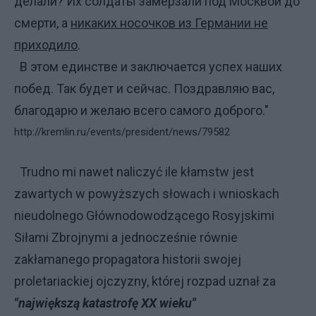
делали? Их солдаты замерзали под Москвой до
смерти, а
никаких носочков из Германии не
приходило
.
В этом единстве и заключается успех наших
побед. Так будет и сейчас. Поздравляю вас,
благодарю и желаю всего самого доброго."
http://kremlin.ru/events/president/news/79582
Trudno mi nawet naliczyć ile kłamstw jest
zawartych w powyższych słowach i wnioskach
nieudolnego Głównodowodzącego Rosyjskimi
Siłami Zbrojnymi a jednocześnie równie
zakłamanego propagatora historii swojej
proletariackiej ojczyzny, której rozpad uznał za
"największą katastrofę XX wieku"