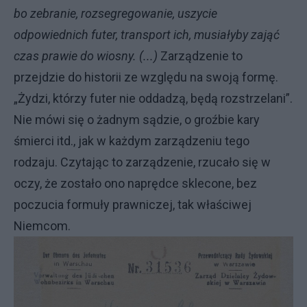
bo zebranie, rozsegregowanie, uszycie
odpowiednich futer, transport ich, musiałyby zająć
czas prawie do wiosny. (...)
Zarządzenie to
przejdzie do historii ze względu na swoją formę.
„Żydzi, którzy futer nie oddadzą, będą rozstrzelani”.
Nie mówi się o żadnym sądzie, o groźbie kary
śmierci itd., jak w każdym zarządzeniu tego
rodzaju. Czytając to zarządzenie, rzucało się w
oczy, że zostało ono naprędce sklecone, bez
poczucia formuły prawniczej, tak właściwej
Niemcom.