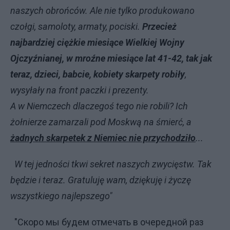
naszych obrońców. Ale nie tylko produkowano
czołgi, samoloty, armaty, pociski.
Przecież
najbardziej ciężkie miesiące Wielkiej Wojny
Ojczyźnianej, w mroźne miesiące lat 41-42, tak jak
teraz, dzieci, babcie, kobiety skarpety robiły
,
wysyłały na front paczki i prezenty.
A w Niemczech dlaczegoś tego nie robili? Ich
żołnierze zamarzali pod Moskwą na śmierć, a
żadnych skarpetek z Niemiec nie przychodziło
...
W tej jedności tkwi sekret naszych zwycięstw. Tak
będzie i teraz. Gratuluję wam, dziękuję i życzę
wszystkiego najlepszego"
"Скоро мы будем отмечать в очередной раз