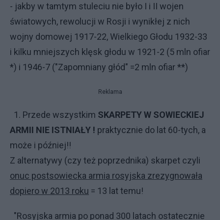
- jakby w tamtym stuleciu nie było I i II wojen
światowych, rewolucji w Rosji i wynikłej z nich
wojny domowej 1917-22, Wielkiego Głodu 1932-33
i kilku mniejszych klęsk głodu w 1921-2 (5 mln ofiar
*) i 1946-7 ("Zapomniany głód" =2 mln ofiar **)
Reklama
1. Przede wszystkim
SKARPETY W SOWIECKIEJ
ARMII NIE ISTNIAŁY !
praktycznie do lat 60-tych, a
może i później!!
Z alternatywy (czy też poprzednika) skarpet czyli
onuc postsowiecka armia rosyjska zrezygnowała
dopiero w 2013 roku
= 13 lat temu!
"Rosyjska armia po ponad 300 latach ostatecznie