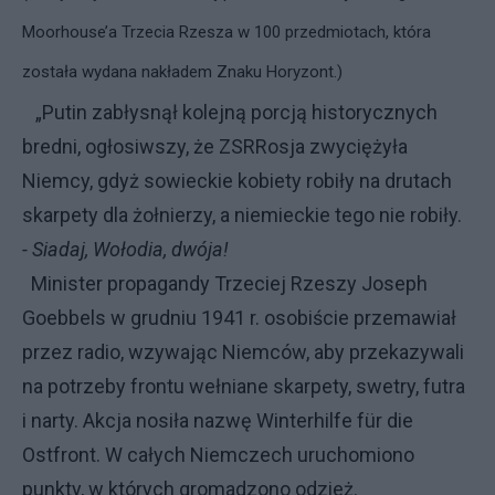
Moorhouse’a Trzecia Rzesza w 100 przedmiotach, która
została wydana nakładem Znaku Horyzont.)
„Putin zabłysnął kolejną porcją historycznych
bredni, ogłosiwszy, że ZSRRosja zwyciężyła
Niemcy, gdyż sowieckie kobiety robiły na drutach
skarpety dla żołnierzy, a niemieckie tego nie robiły.
- Siadaj, Wołodia, dwója!
Minister propagandy Trzeciej Rzeszy Joseph
Goebbels w grudniu 1941 r. osobiście przemawiał
przez radio, wzywając Niemców, aby przekazywali
na potrzeby frontu wełniane skarpety, swetry, futra
i narty. Akcja nosiła nazwę Winterhilfe für die
Ostfront. W całych Niemczech uruchomiono
punkty, w których gromadzono odzież.