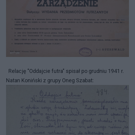
Relację "Oddajcie futra" spisał po grudniu 1941 r.
Natan Koniński z grupy Oneg Szabat: