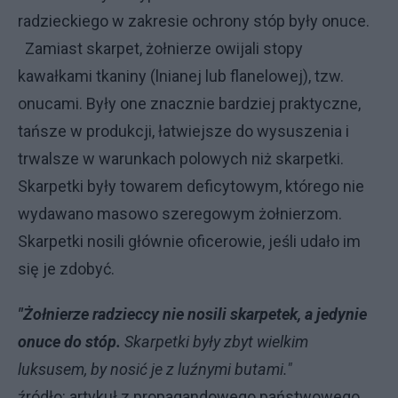
radzieckiego w zakresie ochrony stóp były onuce.
Zamiast skarpet, żołnierze owijali stopy
kawałkami tkaniny (lnianej lub flanelowej), tzw.
onucami. Były one znacznie bardziej praktyczne,
tańsze w produkcji, łatwiejsze do wysuszenia i
trwalsze w warunkach polowych niż skarpetki.
Skarpetki były towarem deficytowym, którego nie
wydawano masowo szeregowym żołnierzom.
Skarpetki nosili głównie oficerowie, jeśli udało im
się je zdobyć.
"Żołnierze radzieccy nie nosili skarpetek, a jedynie
onuce do stóp.
Skarpetki były zbyt wielkim
luksusem, by nosić je z luźnymi butami."
źródło: artykuł z propagandowego państwowego