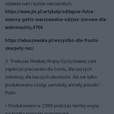
oddanie nart i butów narciarskich.
https://www.jhi.pl/artykuly/oddajcie-futra-
niemcy-getto-warszawskie-odziez-zimowa-dla-
wehrmachtu,4758
https://labuszewska.pl/wszystko-dla-frontu-
skarpety-tez/
3. "Podczas Wielkiej Wojny Ojczyźnianej całe
zaplecze pracowało dla frontu, dla naszych
żołnierzy, dla naszych obrońców. Ale nie tylko
produkowano czołgi, samoloty, armaty, pociski." -
Putin
= Produkowano w ZSRR podczas tamtej wojny
wszystko powyżej wymienione.