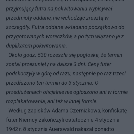
przyjmujący futra na pokwitowaniu wypisywał
przedmioty oddane, nie wchodząc zresztą w
szczegóły. Futra oddane wkładano początkowo do
przygotowanych woreczków, a po tym wiązano je z
duplikatem pokwitowania.
Około godz. 530 rozeszła się pogłoska, że termin
został przesunięty na dalsze 3 dni. Ceny futer
podskoczyły w górę od razu, następnie po raz trzeci
przedłużono ten termin do 3 stycznia. O
przedłużeniach oficjalnie nie ogłoszono ani w formie
rozplakatowania, ani też w innej formie.
Według zapisków Adama Czerniakowa, konfiskatę
futer Niemcy zakończyli ostatecznie 4 stycznia
1942 r. 8 stycznia Auerswald nakazał ponadto