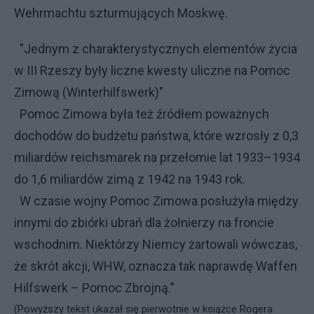
Wehrmachtu szturmujących Moskwę.
"Jednym z charakterystycznych elementów życia
w III Rzeszy były liczne kwesty uliczne na Pomoc
Zimową (Winterhilfswerk)"
Pomoc Zimowa była też źródłem poważnych
dochodów do budżetu państwa, które wzrosły z 0,3
miliardów reichsmarek na przełomie lat 1933–1934
do 1,6 miliardów zimą z 1942 na 1943 rok.
W czasie wojny Pomoc Zimowa posłużyła między
innymi do zbiórki ubrań dla żołnierzy na froncie
wschodnim. Niektórzy Niemcy żartowali wówczas,
że skrót akcji, WHW, oznacza tak naprawdę Waffen
Hilfswerk – Pomoc Zbrojną."
(Powyższy tekst ukazał się pierwotnie w książce Rogera