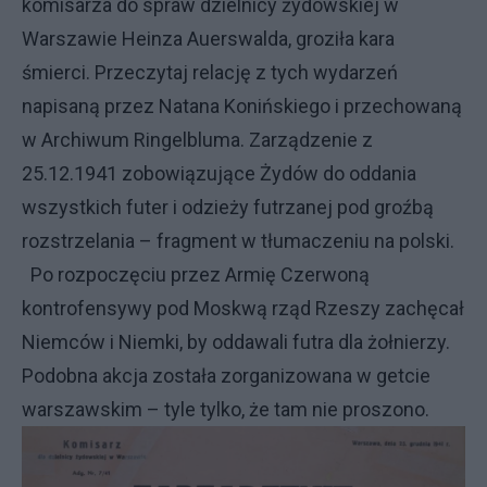
komisarza do spraw dzielnicy żydowskiej w
Warszawie Heinza Auerswalda, groziła kara
śmierci. Przeczytaj relację z tych wydarzeń
napisaną przez Natana Konińskiego i przechowaną
w Archiwum Ringelbluma. Zarządzenie z
25.12.1941 zobowiązujące Żydów do oddania
wszystkich futer i odzieży futrzanej pod groźbą
rozstrzelania – fragment w tłumaczeniu na polski.
Po rozpoczęciu przez Armię Czerwoną
kontrofensywy pod Moskwą rząd Rzeszy zachęcał
Niemców i Niemki, by oddawali futra dla żołnierzy.
Podobna akcja została zorganizowana w getcie
warszawskim – tyle tylko, że tam nie proszono.