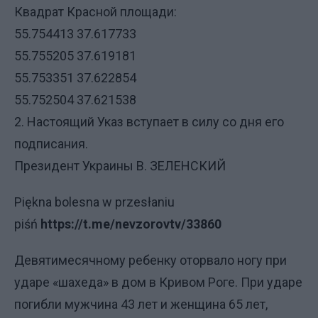
Квадрат Красной площади:
55.754413 37.617733
55.755205 37.619181
55.753351 37.622854
55.752504 37.621538
2. Настоящий Указ вступает в силу со дня его
подписания.
Президент Украины В. ЗЕЛЕНСКИЙ
Piękna bolesna w przesłaniu
piśń
https://t.me/nevzorovtv/33860
Девятимесячному ребенку оторвало ногу при
ударе «шахеда» в дом в Кривом Роге. При ударе
погибли мужчина 43 лет и женщина 65 лет,