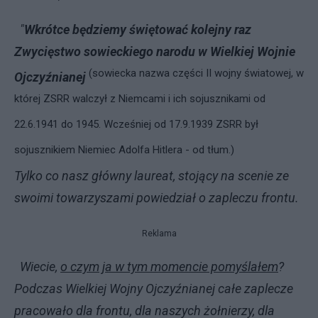
"
Wkrótce będziemy świętować kolejny raz
Zwycięstwo sowieckiego narodu w Wielkiej Wojnie
(sowiecka nazwa części II wojny światowej, w
Ojczyźnianej
której ZSRR walczył z Niemcami i ich sojusznikami od
22.6.1941 do 1945. Wcześniej od 17.9.1939 ZSRR był
sojusznikiem Niemiec Adolfa Hitlera - od tłum.)
Tylko co nasz główny laureat, stojący na scenie ze
swoimi towarzyszami powiedział o zapleczu frontu.
Reklama
Wiecie,
o czym ja w tym momencie pomyślałem
?
Podczas Wielkiej Wojny Ojczyźnianej całe zaplecze
pracowało dla frontu, dla naszych żołnierzy, dla