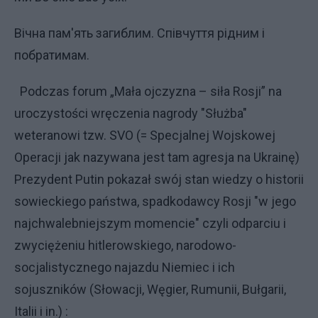
Вічна пам'ять загиблим. Співчуття рідним і
побратимам.
Podczas forum „Mała ojczyzna – siła Rosji” na
uroczystości wręczenia nagrody "Służba"
weteranowi tzw. SVO (= Specjalnej Wojskowej
Operacji jak nazywana jest tam agresja na Ukrainę)
Prezydent Putin pokazał swój stan wiedzy o historii
sowieckiego państwa, spadkodawcy Rosji "w jego
najchwalebniejszym momencie" czyli odparciu i
zwyciężeniu hitlerowskiego, narodowo-
socjalistycznego najazdu Niemiec i ich
sojuszników (Słowacji, Węgier, Rumunii, Bułgarii,
Italii i in.) :