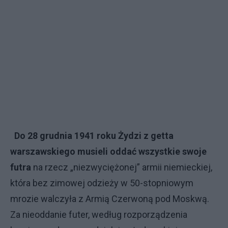
Do 28 grudnia 1941 roku Żydzi z getta
warszawskiego musieli oddać wszystkie swoje
futra
na rzecz „niezwyciężonej” armii niemieckiej,
która bez zimowej odzieży w 50-stopniowym
mrozie walczyła z Armią Czerwoną pod Moskwą.
Za nieoddanie futer, według rozporządzenia