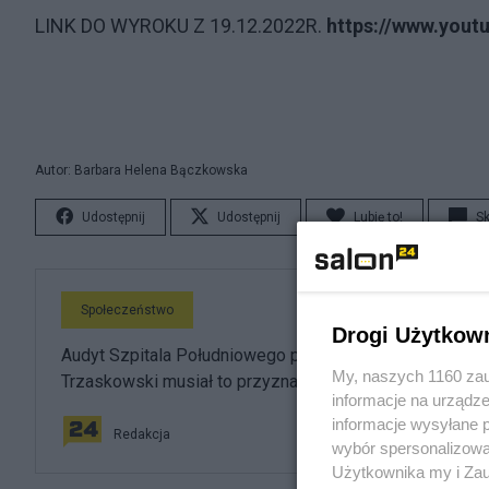
LINK DO WYROKU Z 19.12.2022R.
https://www.yout
Autor: Barbara Helena Bączkowska
Udostępnij
Udostępnij
Lubię to!
S
Społeczeństwo
Drogi Użytkow
Audyt Szpitala Południowego potwierdził najgorsze.
My, naszych 1160 zau
Trzaskowski musiał to przyznać
informacje na urządze
informacje wysyłane 
Redakcja
wybór spersonalizowan
Użytkownika my i Zau