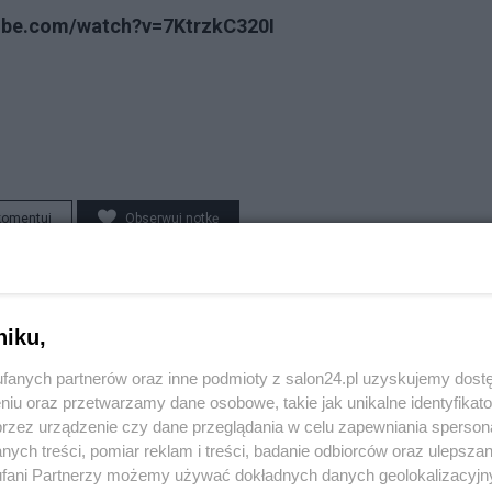
ube.com/watch?v=7KtrzkC320I
komentuj
Obserwuj notkę
Społeczeństwo
niku,
Burza po decyzjach Nawrockiego. "Kibol ułaskawił
fanych partnerów oraz inne podmioty z salon24.pl uzyskujemy dost
kibola? To propaganda"
niu oraz przetwarzamy dane osobowe, takie jak unikalne identyfikat
przez urządzenie czy dane przeglądania w celu zapewniania sperson
Redakcja
ych treści, pomiar reklam i treści, badanie odbiorców oraz ulepszan
fani Partnerzy możemy używać dokładnych danych geolokalizacyjn