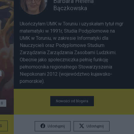
Barbara Helena
Bączkowska
Ukończyłam UMK w Toruniu i uzyskałam tytuł mgr
matematyki w 1991r, Studia Podyplomowe na
UMK w Toruniu, w zakresie Informatyki dla
Nauczycieli oraz Podyplomowe Studium
Zarządzania Zarządzania Zasobami Ludzkimi.
Obecnie jako społeczniczka pełnię funkcję
pełnomocnika regionalnego Stowarzyszenia
a
Niepokonani 2012 (województwo kujawsko-
pomorskie).
Uwaga. Wszelkie prawa
Nowości od blogera
zastrzeżone do treści notek na blogu. Prawa
0
autorskie do danej treści i zdjęć są
ZASTRZEŻONE przez autora treści. Możliwe jest
udostępnianie treści poprzez wskazanie
G
Udostępnij
Udostępnij
dokumentu źródłowego ZA POMOCĄ LINKU.