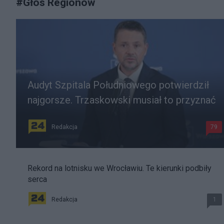
#
Głos Regionów
Audyt Szpitala Południowego potwierdził
najgorsze. Trzaskowski musiał to przyznać
Redakcja
79
Rekord na lotnisku we Wrocławiu. Te kierunki podbiły
serca
Redakcja
1