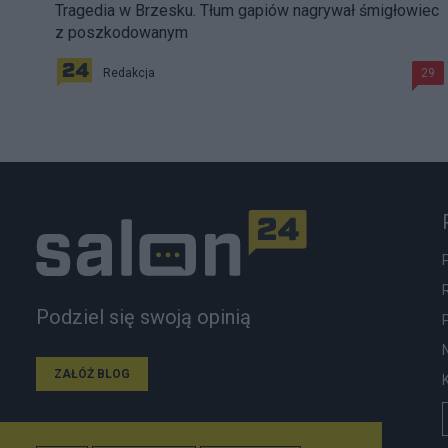
Tragedia w Brzesku. Tłum gapiów nagrywał śmigłowiec
z poszkodowanym
Redakcja
29
Podziel się swoją opinią
ZAŁÓŻ BLOG