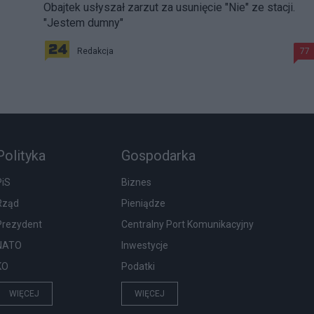
Obajtek usłyszał zarzut za usunięcie "Nie" ze stacji.
"Jestem dumny"
Redakcja
77
Polityka
Gospodarka
PiS
Biznes
Rząd
Pieniądze
Prezydent
Centralny Port Komunikacyjny
NATO
Inwestycje
KO
Podatki
WIĘCEJ
WIĘCEJ