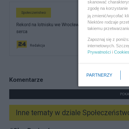
skanować charakterys
zgodę na korzystanie 
Społeczeństwo
ją zmienić/wycofać kl
Niektóre rodzaje prz
Rekord na lotnisku we Wrocławiu. Te kierunki podbiły
takiemu przetwarzaniu
serca
Zapoznaj się z poniż
internetowych. Szcze
Redakcja
Prywatności
i
Cookie
PARTNERZY
Komentarze
POKA
Inne tematy w dziale
Społeczeństw