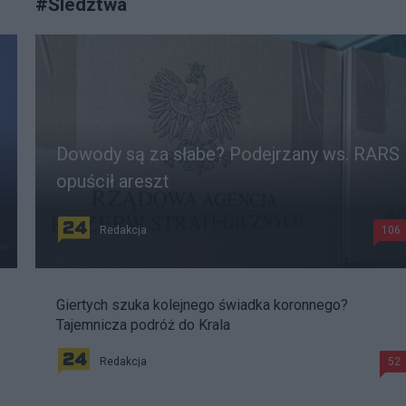
#
Śledztwa
Dowody są za słabe? Podejrzany ws. RARS
opuścił areszt
Redakcja
106
Giertych szuka kolejnego świadka koronnego?
Tajemnicza podróż do Krala
Redakcja
52