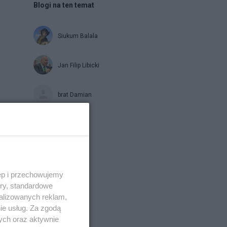
Blogi na ten temat
Siukum Balala
Jan Filip Libicki
brat Damian
Napisz notkę
ęp i przechowujemy
ory, standardowe
alizowanych reklam,
ie usług. Za zgodą
ych oraz aktywnie