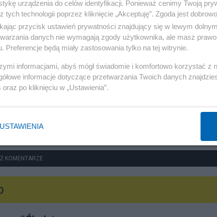
tykę urządzenia do celów identyfikacji. Ponieważ cenimy Twoją pry
z tych technologii poprzez kliknięcie „Akceptuję”. Zgoda jest dobro
Społeczeństwo
ikając przycisk ustawień prywatności znajdujący się w lewym dolny
etwarzania danych nie wymagają zgody użytkownika, ale masz prawo 
Dowody są za słabe? Podejrzany ws. RARS opuścił
. Preferencje będą miały zastosowania tylko na tej witrynie.
areszt
szymi informacjami, abyś mógł świadomie i komfortowo korzystać z
gółowe informacje dotyczące przetwarzania Twoich danych znajdzi
Redakcja
s
oraz po kliknięciu w „Ustawienia”.
USTAWIENIA
Ż KOMENTARZE
o