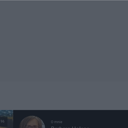
96
O mnie