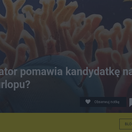
rator pomawia kandydatkę n
urlopu?
Obserwuj notkę
BLO