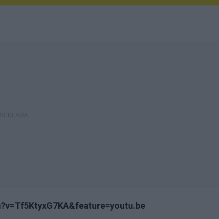
h?v=Tf5KtyxG7KA&feature=youtu.be