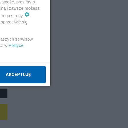
watność, prosimy o
wolna i zawsze możesz
m rogu strony
.
sprzeciwić się
 naszych serwisów
esz w
Polityce
AKCEPTUJĘ