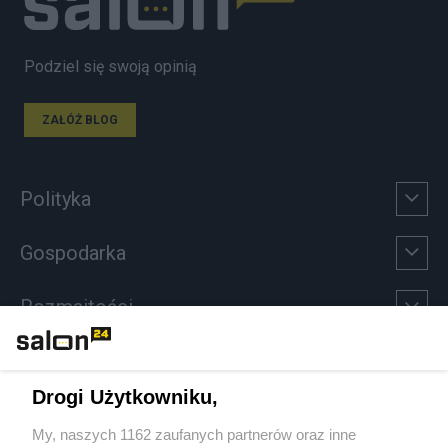
Podziel się swoją opinią
ZAŁÓŻ BLOG
Polityka
Gospodarka
Rozmaitości
Technologie
Drogi Użytkowniku,
Sport
My, naszych 1162 zaufanych partnerów oraz inne