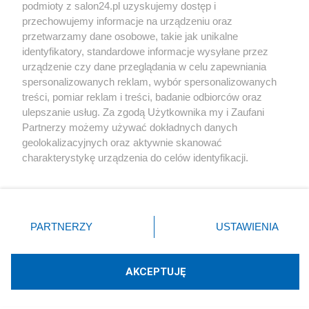
podmioty z salon24.pl uzyskujemy dostęp i
Społeczeństwo
przechowujemy informacje na urządzeniu oraz
przetwarzamy dane osobowe, takie jak unikalne
Kultura
identyfikatory, standardowe informacje wysyłane przez
urządzenie czy dane przeglądania w celu zapewniania
spersonalizowanych reklam, wybór spersonalizowanych
treści, pomiar reklam i treści, badanie odbiorców oraz
ulepszanie usług. Za zgodą Użytkownika my i Zaufani
X
Facebook
Instagram
Youtube
Partnerzy możemy używać dokładnych danych
geolokalizacyjnych oraz aktywnie skanować
charakterystykę urządzenia do celów identyfikacji.
Web Content Media sp. z o. o. © 2022
Ponieważ cenimy Twoją prywatność, prosimy o zgodę na
korzystanie z tych technologii poprzez kliknięcie
„Akceptuję”. Zgoda jest dobrowolna i zawsze możesz ją
Pomoc
O nas
Praca
Reklama
Kontakt
zmienić/wycofać klikając przycisk ustawień prywatności
PARTNERZY
USTAWIENIA
znajdujący się w lewym dolnym rogu strony
. Niektóre
rodzaje przetwarzania danych nie wymagają zgody
użytkownika, ale masz prawo sprzeciwić się takiemu
AKCEPTUJĘ
przetwarzaniu. Preferencje będą miały zastosowania tylko
Technologię dostarcza:
W3media.pl
na tej witrynie.