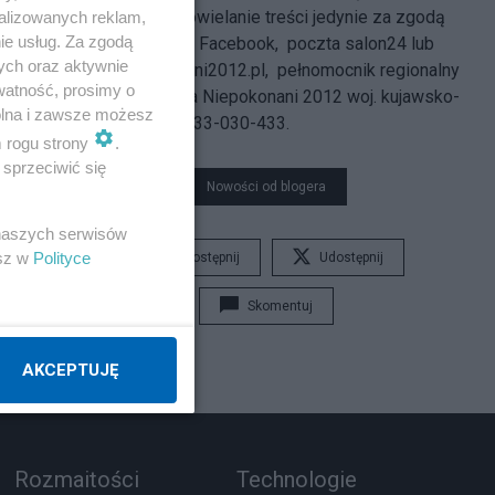
Kopiowanie i powielanie treści jedynie za zgodą
alizowanych reklam,
ie usług. Za zgodą
autora. Kontakt: Facebook, poczta salon24 lub
ych oraz aktywnie
www.niepokonani2012.pl,
pełnomocnik regionalny
watność, prosimy o
Stowarzyszenia Niepokonani 2012 woj. kujawsko-
wolna i zawsze możesz
pomorskie tel.733-030-433.
m rogu strony
.
sprzeciwić się
Nowości od blogera
 naszych serwisów
esz w
Polityce
Udostępnij
Udostępnij
Skomentuj
AKCEPTUJĘ
Rozmaitości
Technologie