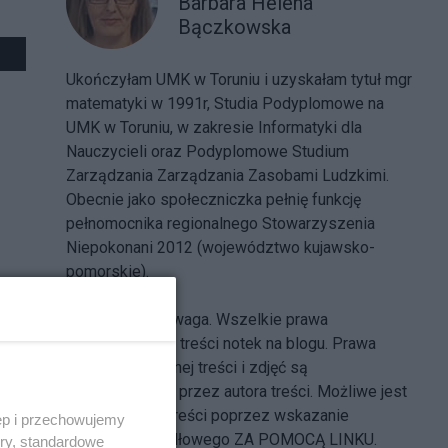
Barbara Helena
Bączkowska
Ukończyłam UMK w Toruniu i uzyskałam tytuł mgr
matematyki w 1991r, Studia Podyplomowe na
UMK w Toruniu, w zakresie Informatyki dla
Nauczycieli oraz Podyplomowe Studium
Zarządzania Zarządzania Zasobami Ludzkimi.
Obecnie jako społeczniczka pełnię funkcję
pełnomocnika regionalnego Stowarzyszenia
Niepokonani 2012 (województwo kujawsko-
pomorskie).
Uwaga. Wszelkie prawa
zastrzeżone do treści notek na blogu. Prawa
autorskie do danej treści i zdjęć są
ZASTRZEŻONE przez autora treści. Możliwe jest
udostępnianie treści poprzez wskazanie
ęp i przechowujemy
dokumentu źródłowego ZA POMOCĄ LINKU.
ory, standardowe