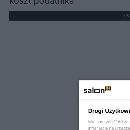
koszt podatnika
« W
Drogi Użytkow
My, naszych 1160 zau
informacje na urządze