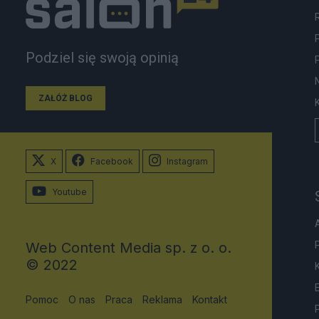
Podziel się swoją opinią
ZAŁÓŻ BLOG
X
Facebook
Instagram
Youtube
Web Content Media sp. z o. o.
© 2022
Pomoc
O nas
Praca
Reklama
Kontakt