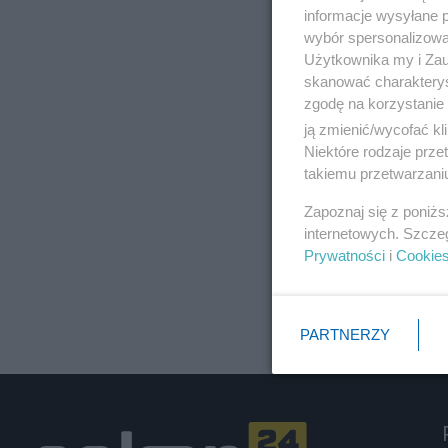
informacje wysyłane 
wybór spersonalizowan
Użytkownika my i Zau
skanować charakterys
zgodę na korzystanie 
ją zmienić/wycofać kl
Niektóre rodzaje prz
takiemu przetwarzaniu
Zapoznaj się z poniż
internetowych. Szcze
Prywatności
i
Cookie
PARTNERZY