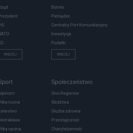
Rząd
Biznes
Prezydent
Pieniądze
PiS
Centralny Port Komunikacyjny
NATO
Inwestycje
KO
Podatki
WIĘCEJ
WIĘCEJ
Sport
Społeczeństwo
Alpinizm
Głos Regionów
Piłka nożna
Śledztwa
Kolarstwo
Służba zdrowia
Ekstraklasa
Przestępczość
Piłka ręczna
Charytatywność