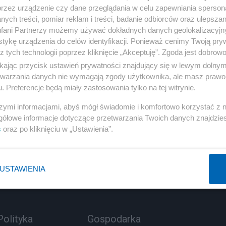
przez urządzenie czy dane przeglądania w celu zapewniania sperson
ych treści, pomiar reklam i treści, badanie odbiorców oraz ulepszan
fani Partnerzy możemy używać dokładnych danych geolokalizacyjn
tykę urządzenia do celów identyfikacji. Ponieważ cenimy Twoją pry
z tych technologii poprzez kliknięcie „Akceptuję”. Zgoda jest dobro
ikając przycisk ustawień prywatności znajdujący się w lewym dolny
etwarzania danych nie wymagają zgody użytkownika, ale masz prawo 
. Preferencje będą miały zastosowania tylko na tej witrynie.
szymi informacjami, abyś mógł świadomie i komfortowo korzystać z
gółowe informacje dotyczące przetwarzania Twoich danych znajdzi
s
oraz po kliknięciu w „Ustawienia”.
USTAWIENIA
Polityka
Gospodarka