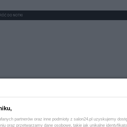
RÓĆ DO NOTKI
niku,
fanych partnerów oraz inne podmioty z salon24.pl uzyskujemy dost
niu oraz przetwarzamy dane osobowe, takie jak unikalne identyfikat