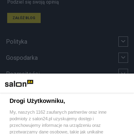
Podziel się swoją opinią
ZAŁÓŻ BLOG
Polityka
Gospodarka
Rozmaitości
Technologie
Drogi Użytkowniku,
Sport
My, naszych 1162 zaufanych partnerów oraz inne
podmioty z salon24.pl uzyskujemy dostęp i
Społeczeństwo
przechowujemy informacje na urządzeniu oraz
przetwarzamy dane osobowe, takie jak unikalne