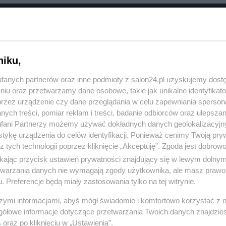
RÓĆ DO NOTKI
niku,
fanych partnerów oraz inne podmioty z salon24.pl uzyskujemy dost
niu oraz przetwarzamy dane osobowe, takie jak unikalne identyfikat
przez urządzenie czy dane przeglądania w celu zapewniania sperson
ych treści, pomiar reklam i treści, badanie odbiorców oraz ulepszan
fani Partnerzy możemy używać dokładnych danych geolokalizacyjn
tykę urządzenia do celów identyfikacji. Ponieważ cenimy Twoją pry
z tych technologii poprzez kliknięcie „Akceptuję”. Zgoda jest dobro
ikając przycisk ustawień prywatności znajdujący się w lewym dolny
etwarzania danych nie wymagają zgody użytkownika, ale masz prawo 
. Preferencje będą miały zastosowania tylko na tej witrynie.
Polityka
Gospodarka
szymi informacjami, abyś mógł świadomie i komfortowo korzystać z
Rosja
Biznes
gółowe informacje dotyczące przetwarzania Twoich danych znajdzi
s
oraz po kliknięciu w „Ustawienia”.
PiS
Pieniądze