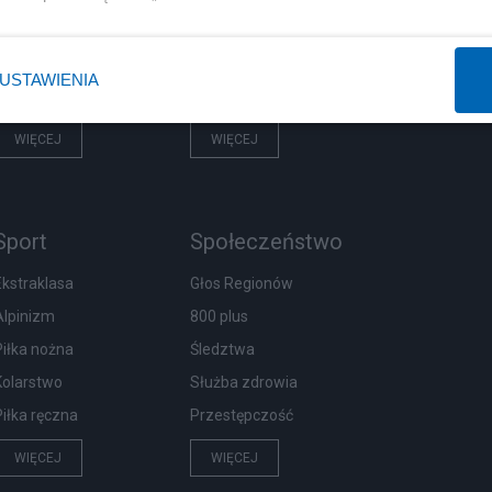
Rząd
Centralny Port Komunikacyjny
Prezydent
Inwestycje
USTAWIENIA
NATO
Podatki
WIĘCEJ
WIĘCEJ
Sport
Społeczeństwo
Ekstraklasa
Głos Regionów
Alpinizm
800 plus
Piłka nożna
Śledztwa
Kolarstwo
Służba zdrowia
Piłka ręczna
Przestępczość
WIĘCEJ
WIĘCEJ