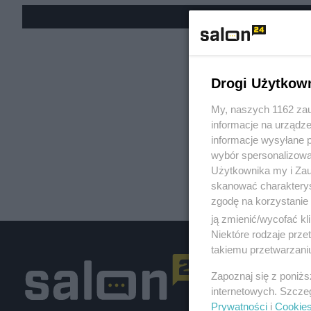
« W
Drogi Użytkow
My, naszych 1162 zau
informacje na urządze
informacje wysyłane 
wybór spersonalizowan
Użytkownika my i Zau
skanować charakterys
zgodę na korzystanie 
ją zmienić/wycofać kl
Niektóre rodzaje prz
takiemu przetwarzaniu
Zapoznaj się z poniż
internetowych. Szcze
Prywatności
i
Cookie