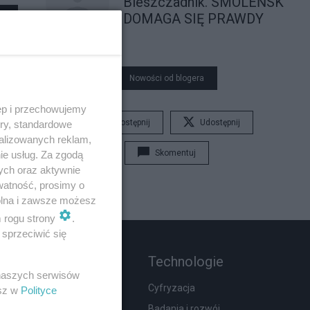
Bieszczadnik. SMOLEŃSK
DOMAGA SIĘ PRAWDY
Nowości od blogera
ęp i przechowujemy
Udostępnij
Udostępnij
ory, standardowe
alizowanych reklam,
Skomentuj
ie usług. Za zgodą
ych oraz aktywnie
watność, prosimy o
wolna i zawsze możesz
m rogu strony
.
sprzeciwić się
Rozmaitości
Technologie
 naszych serwisów
Zdrowie
Cyfryzacja
esz w
Polityce
Podróże
Badania i rozwój