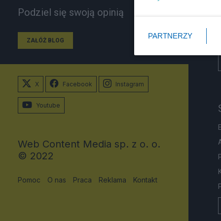
Podziel się swoją opinią
PARTNERZY
ZAŁÓŻ BLOG
X
Facebook
Instagram
Youtube
Web Content Media sp. z o. o.
© 2022
Pomoc
O nas
Praca
Reklama
Kontakt