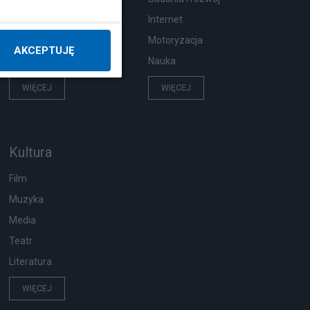
Pogoda
Internet
Ekologia
Motoryzacja
AKCEPTUJĘ
Wypadki
Nauka
WIĘCEJ
WIĘCEJ
Kultura
Film
Muzyka
Media
Teatr
Literatura
WIĘCEJ