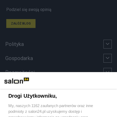
Podziel się swoją opinią
ZAŁÓŻ BLOG
Polityka
Gospodarka
Rozmaitości
Technologie
Drogi Użytkowniku,
Sport
My, naszych 1162 zaufanych partnerów oraz inne
podmioty z salon24.pl uzyskujemy dostęp i
Społeczeństwo