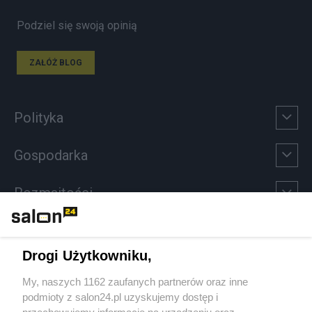
Podziel się swoją opinią
ZAŁÓŻ BLOG
Polityka
Gospodarka
Rozmaitości
Technologie
Drogi Użytkowniku,
Sport
My, naszych 1162 zaufanych partnerów oraz inne
podmioty z salon24.pl uzyskujemy dostęp i
Społeczeństwo