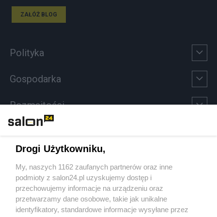
ZAŁÓŻ BLOG
Polityka
Gospodarka
Rozmaitości
Technologie
Drogi Użytkowniku,
Sport
My, naszych 1162 zaufanych partnerów oraz inne
podmioty z salon24.pl uzyskujemy dostęp i
Społeczeństwo
przechowujemy informacje na urządzeniu oraz
przetwarzamy dane osobowe, takie jak unikalne
Kultura
identyfikatory, standardowe informacje wysyłane przez