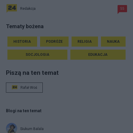
Redakcja
55
Tematy bożena
HISTORIA
PODRÓŻE
RELIGIA
NAUKA
SOCJOLOGIA
EDUKACJA
Piszą na ten temat
Rafał Woś
Blogi na ten temat
Siukum Balala