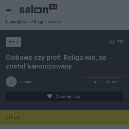
Strona główna
Blogi
bożena
765
BLOG
Ciekawe czy prof. Religa wie, że
został kanonizowany
bożena
SPOŁECZEŃSTWO
Obserwuj notkę
5.11.2014