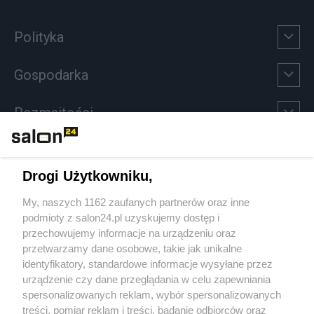
Polityka
Gospodarka
Rozmaitości
Technologie
Drogi Użytkowniku,
Sport
My, naszych 1162 zaufanych partnerów oraz inne
podmioty z salon24.pl uzyskujemy dostęp i
Społeczeństwo
przechowujemy informacje na urządzeniu oraz
przetwarzamy dane osobowe, takie jak unikalne
Kultura
identyfikatory, standardowe informacje wysyłane przez
urządzenie czy dane przeglądania w celu zapewniania
spersonalizowanych reklam, wybór spersonalizowanych
treści, pomiar reklam i treści, badanie odbiorców oraz