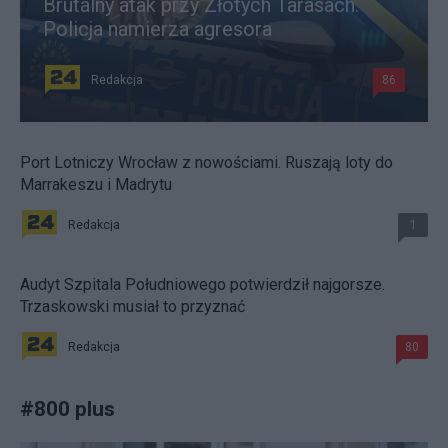
Brutalny atak przy Złotych Tarasach.
Policja namierza agresora
Redakcja
86
Port Lotniczy Wrocław z nowościami. Ruszają loty do
Marrakeszu i Madrytu
Redakcja
1
Audyt Szpitala Południowego potwierdził najgorsze.
Trzaskowski musiał to przyznać
Redakcja
80
#
800 plus