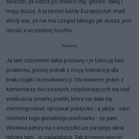
twierdzi, że ludzie po śmierci idą "gdzieś" dalej i
mają duszę. A przecież każdy Europejczyk znad
Wisły wie, ze nie ma czegoś takiego jak dusza, jest
nicość a wcześniej truchło.
Reklama
Ja tam rozumiem takie postawy i je toleruję bez
problemu, gorzej jednak z moją tolerancją dla
braku logiki i konsekwencji. Oto bowiem jeden z
komentarzy ówczesnych, rozpływających się nad
wielkością zmarłej poetki, która nie dała się
ciemnogrodowi, opisywał poetycko - a jakże - sam
moment tego genialnego pochówku - że pani
Wisława patrzy na o wszystko ze swojego okna
gdzieś tam....w zaświatach. Tak to mniej więcej