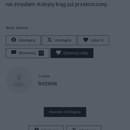
nie zmyślam. Kolejny krąg już przekroczony.
Autor: bożena
Udostępnij
Udostępnij
Lubię to!
Skomentuj
17
Obserwuj notkę
O mnie
bożena
Nowości od blogera