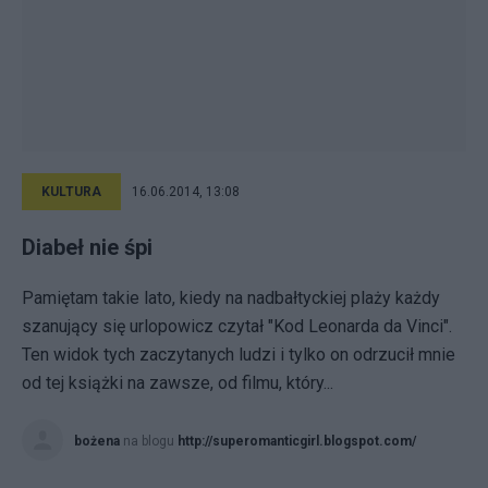
KULTURA
16.06.2014, 13:08
Diabeł nie śpi
Pamiętam takie lato, kiedy na nadbałtyckiej plaży każdy
szanujący się urlopowicz czytał "Kod Leonarda da Vinci".
Ten widok tych zaczytanych ludzi i tylko on odrzucił mnie
od tej książki na zawsze, od filmu, który...
bożena
na blogu
http://superomanticgirl.blogspot.com/