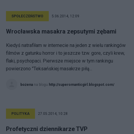
SPOŁECZEŃSTWO
5.06.2014, 12:09
Wrocławska masakra zepsutymi zębami
Kiedyś natrafiłam w internecie na jeden z wielu rankingów
filmów z gatunku horror i to jeszcze tzw. gore, czyli krew,
flaki, psychopaci. Pierwsze miejsce w tym rankingu
powierzono "Teksańskiej masakrze piłą...
bożena
na blogu
http://superomanticgirl.blogspot.com/
POLITYKA
27.05.2014, 10:28
Profetyczni dziennikarze TVP