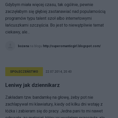
Gdybym miała więcej czasu, tak ogólnie, pewnie
zaczęłabym się głębiej zastanawiać nad popularnością
programów typu talent szoł albo internetowymi
łańcuszkami szczęścia. Bo jest to niewątpliwie temat
ciekawy, ale...
bożena
na blogu
http://superomanticgirl.blogspot.com/
SPOŁECZEŃSTWO
22.07.2014, 20:43
Leniwy jak dziennikarz
Zakładam tzw. bandamkę na głowę, żeby pot nie
zachlapywał mi klawiatury, kiedy od kilku dni wstaję z
łóżka i zabieram się do pracy. Jedna pani to mi nawet
odpisała, ze materiał, który jej wysłałam przeczyta, ale