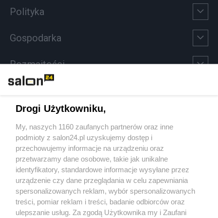
Polityka
Gospodarka
Rozmaitości
Technologie
Drogi Użytkowniku,
Sport
My, naszych 1160 zaufanych partnerów oraz inne
podmioty z salon24.pl uzyskujemy dostęp i
Społeczeństwo
przechowujemy informacje na urządzeniu oraz
przetwarzamy dane osobowe, takie jak unikalne
Kultura
identyfikatory, standardowe informacje wysyłane przez
urządzenie czy dane przeglądania w celu zapewniania
spersonalizowanych reklam, wybór spersonalizowanych
treści, pomiar reklam i treści, badanie odbiorców oraz
ulepszanie usług. Za zgodą Użytkownika my i Zaufani
X
Facebook
Instagram
Youtube