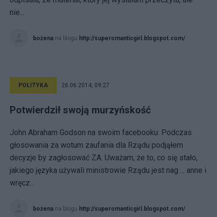
nie...
bożena
na blogu
http://superomanticgirl.blogspot.com/
POLITYKA
26.06.2014, 09:27
Potwierdził swoją murzyńskość
John Abraham Godson na swoim facebooku: Podczas
głosowania za wotum zaufania dla Rządu podjąłem
decyzje by zagłosować ZA. Uważam, że to, co się stało,
jakiego języka używali ministrowie Rządu jest nag ... anne i
wręcz...
bożena
na blogu
http://superomanticgirl.blogspot.com/