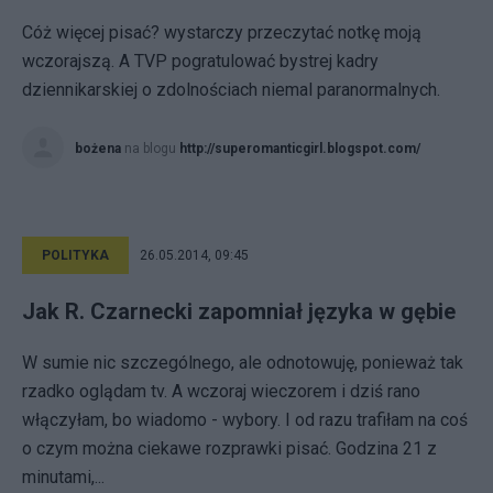
Cóż więcej pisać? wystarczy przeczytać notkę moją
wczorajszą. A TVP pogratulować bystrej kadry
dziennikarskiej o zdolnościach niemal paranormalnych.
bożena
na blogu
http://superomanticgirl.blogspot.com/
POLITYKA
26.05.2014, 09:45
Jak R. Czarnecki zapomniał języka w gębie
W sumie nic szczególnego, ale odnotowuję, ponieważ tak
rzadko oglądam tv. A wczoraj wieczorem i dziś rano
włączyłam, bo wiadomo - wybory. I od razu trafiłam na coś
o czym można ciekawe rozprawki pisać. Godzina 21 z
minutami,...