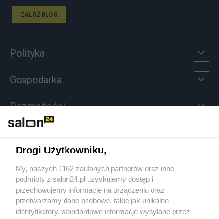
ZAŁÓŻ BLOG
Polityka
Gospodarka
Rozmaitości
Technologie
Drogi Użytkowniku,
Sport
My, naszych 1162 zaufanych partnerów oraz inne
podmioty z salon24.pl uzyskujemy dostęp i
Społeczeństwo
przechowujemy informacje na urządzeniu oraz
przetwarzamy dane osobowe, takie jak unikalne
Kultura
identyfikatory, standardowe informacje wysyłane przez