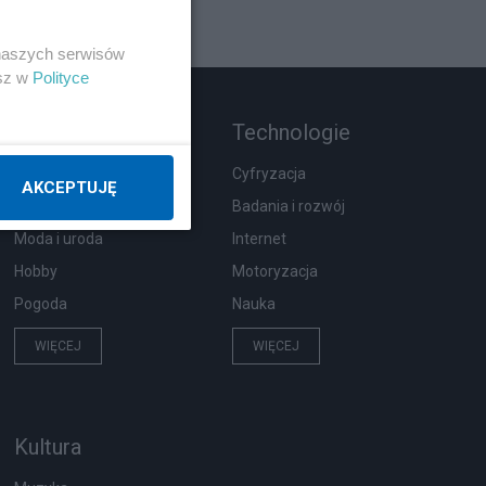
 naszych serwisów
esz w
Polityce
Rozmaitości
Technologie
Ekologia
Cyfryzacja
AKCEPTUJĘ
Wypadki
Badania i rozwój
Moda i uroda
Internet
Hobby
Motoryzacja
Pogoda
Nauka
WIĘCEJ
WIĘCEJ
Kultura