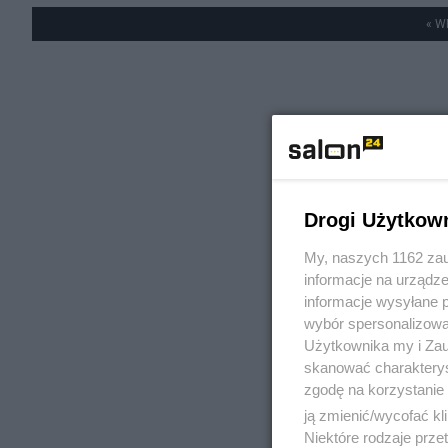
« W
Drogi Użytkow
My, naszych 1162 zau
informacje na urządze
informacje wysyłane 
wybór spersonalizowan
Użytkownika my i Zau
skanować charakterys
zgodę na korzystanie 
ją zmienić/wycofać kl
Niektóre rodzaje prz