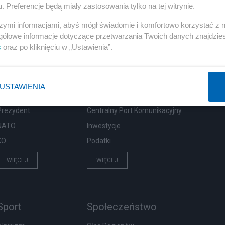
. Preferencje będą miały zastosowania tylko na tej witrynie.
szymi informacjami, abyś mógł świadomie i komfortowo korzystać z
gółowe informacje dotyczące przetwarzania Twoich danych znajdzi
s
oraz po kliknięciu w „Ustawienia”.
Polityka
Gospodarka
PiS
Biznes
USTAWIENIA
Rząd
Pieniądze
Prezydent
Centralny Port Komunikacyjny
NATO
Inwestycje
KO
Podatki
WIĘCEJ
WIĘCEJ
Sport
Społeczeństwo