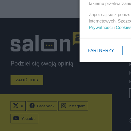
takiemu przetwarzaniu
Zapoznaj się z poniż
internetowych. Szcze
Prywatności
i
Cookie
PARTNERZY
Podziel się swoją opinią
ZAŁÓŻ BLOG
X
Facebook
Instagram
Youtube