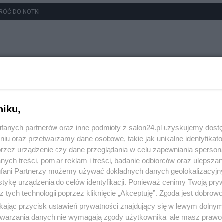
RÓĆ DO NOTKI
niku,
fanych partnerów oraz inne podmioty z salon24.pl uzyskujemy dost
niu oraz przetwarzamy dane osobowe, takie jak unikalne identyfikat
przez urządzenie czy dane przeglądania w celu zapewniania sperson
ych treści, pomiar reklam i treści, badanie odbiorców oraz ulepszan
fani Partnerzy możemy używać dokładnych danych geolokalizacyjn
tykę urządzenia do celów identyfikacji. Ponieważ cenimy Twoją pry
z tych technologii poprzez kliknięcie „Akceptuję”. Zgoda jest dobro
ikając przycisk ustawień prywatności znajdujący się w lewym dolny
etwarzania danych nie wymagają zgody użytkownika, ale masz prawo 