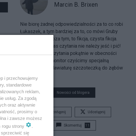
Marcin B. Brixen
Nie biorę żadnej odpowiedzialności za to co robi
Łukaszek, a tym bardziej za to, co mówi Gruby
Maciek. A tak poza tym, to fikcja, czysta fikcja.
UWAGA! Podczas czytania nie należy jeść i pić!
Nie zaleca się czytania pokątnie w obecności
szefa! Opluty monitor czyścimy specjalną
chusteczką, a klawiaturę szczoteczką do zębów
(by Redpill)
ęp i przechowujemy
ory, standardowe
alizowanych reklam,
Nowości od blogera
ie usług. Za zgodą
ych oraz aktywnie
watność, prosimy o
Udostępnij
Udostępnij
wolna i zawsze możesz
Skomentuj
11
m rogu strony
.
sprzeciwić się