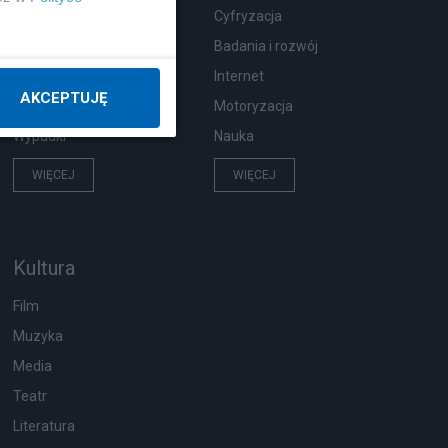
Zdrowie
Cyfryzacja
Podróże
Badania i rozwój
Pogoda
Internet
AKCEPTUJĘ
Ekologia
Motoryzacja
Wypadki
Nauka
WIĘCEJ
WIĘCEJ
Kultura
Film
Muzyka
Media
Teatr
Literatura