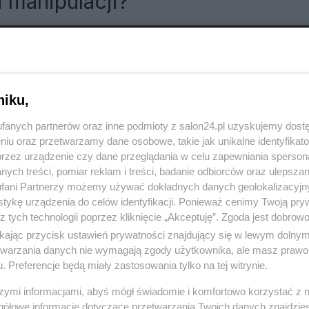
i manipulacji?
RÓĆ DO NOTKI
niku,
fanych partnerów oraz inne podmioty z salon24.pl uzyskujemy dost
niu oraz przetwarzamy dane osobowe, takie jak unikalne identyfikat
przez urządzenie czy dane przeglądania w celu zapewniania sperson
ych treści, pomiar reklam i treści, badanie odbiorców oraz ulepszan
fani Partnerzy możemy używać dokładnych danych geolokalizacyjn
tykę urządzenia do celów identyfikacji. Ponieważ cenimy Twoją pry
z tych technologii poprzez kliknięcie „Akceptuję”. Zgoda jest dobro
ikając przycisk ustawień prywatności znajdujący się w lewym dolny
etwarzania danych nie wymagają zgody użytkownika, ale masz prawo 
. Preferencje będą miały zastosowania tylko na tej witrynie.
szymi informacjami, abyś mógł świadomie i komfortowo korzystać z
Polityka
Gospodarka
gółowe informacje dotyczące przetwarzania Twoich danych znajdzi