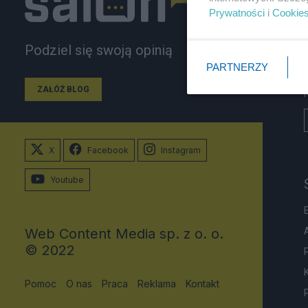
Prywatności
i
Cookie
Podziel się swoją opinią
PARTNERZY
ZAŁÓŻ BLOG
X
Facebook
Instagram
Youtube
Web Content Media sp. z o. o.
© 2022
Pomoc
O nas
Praca
Reklama
Kontakt