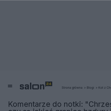
Strona główna
Blogi
Kot z Ch
Komentarze do notki:
"Chrześ