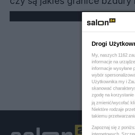
czy są jakieś granice bzdury 
« W
Drogi Użytkow
My, naszych 1162 zau
informacje na urządze
informacje wysyłane 
wybór spersonalizowan
Użytkownika my i Zau
skanować charakterys
zgodę na korzystanie 
ją zmienić/wycofać kl
Niektóre rodzaje prz
takiemu przetwarzaniu
Zapoznaj się z poniż
internetowych. Szcze