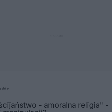
eshire
cijaństwo - amoralna religia" -