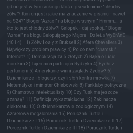
gdzie jest w tym rankingu ktoś o pseudonimie "chłodny
żółw"? Kim on jest i jakie ma znaczenie w pisaniu - nawet
na S24?" Bloger "Azrael" na blogu własnym " Hmmm..... a
kto to jest chłodny żółw?! Galopek - daj spokój..." Bloger
"Azrael" na blogu Galopującego Majora DzIeŁa WyBrAnE
(40 i 4) : 1) Żółw i osły z Brukseli 2) Afera Chevaliera 3)
Największy problem prawicy 4) Po co nam "chamski"
Internet? 1) Demokracja za 5 złotych 2) Bajka o Lisie
morskim 3) Tajemnica partii ojca Rydzyka 4) Bydło z
perfumerii 5) Amerykanie winni zagłady Żydów? 6)
Dziennikarze i blogerzy, czyli słoń kontra mrówka 7)
Matematyka i minister Chlebowski 8) Fankluby polityczne
9) Chamstwo intelektualisty 10) Czy Tusk ma jeszcze
szansę? 11) Definicja wykształciucha 12) Zaklinacze
elektoratu 13) O dziennikarstwie zoologicznym 14)
Azraelowa megalomania 15) Porucznik Turtle i
Dziennikarze I 16) Porucznik Turtle i Dziennikarze II 17)
Porucznik Turtle i Dziennikarze III 18) Porucznik Turtle i