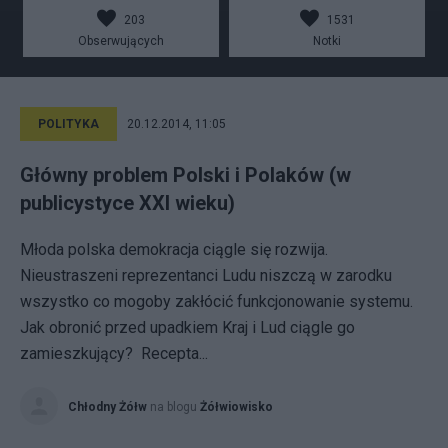
203
1531
Obserwujących
Notki
POLITYKA
20.12.2014, 11:05
Główny problem Polski i Polaków (w
publicystyce XXI wieku)
Młoda polska demokracja ciągle się rozwija.
Nieustraszeni reprezentanci Ludu niszczą w zarodku
wszystko co mogoby zakłócić funkcjonowanie systemu.
Jak obronić przed upadkiem Kraj i Lud ciągle go
zamieszkujący? Recepta...
Chłodny Żółw
na blogu
Żółwiowisko