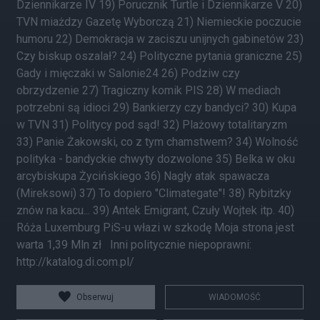
Dziennikarze IV 19) Porucznik Turtle i Dziennikarze V 20)
TVN miażdzy Gazetę Wyborczą 21) Niemieckie poczucie
humoru 22) Demokracja w zaciszu unijnych gabinetów 23)
Czy biskup oszalał? 24) Polityczne pytania graniczne 25)
Gady i mięczaki w Salonie24 26) Podziw czy
obrzydzenie 27) Tragiczny komik PIS 28) W mediach
potrzebni są idioci 29) Bankierzy czy bandyci? 30) Kupa
w TVN 31) Politycy pod sąd! 32) Plażowy totalitaryzm
33) Panie Żakowski, co z tym chamstwem? 34) Wolność
polityka - bandyckie chwyty dozwolone 35) Belka w oku
arcybiskupa Życińskiego 36) Nagły atak spawacza
(Mireksowi) 37) To dopiero "Climategate"! 38) Rybitzky
znów na kacu... 39) Antek Emigrant, Czuły Wojtek itp. 40)
Róża Luxemburg PiS-u włazi w szkodę Moja strona jest
warta 1,39 Mln zł Inni politycznie niepoprawni:
http://katalog.di.com.pl/
Obserwuj
WIADOMOŚĆ