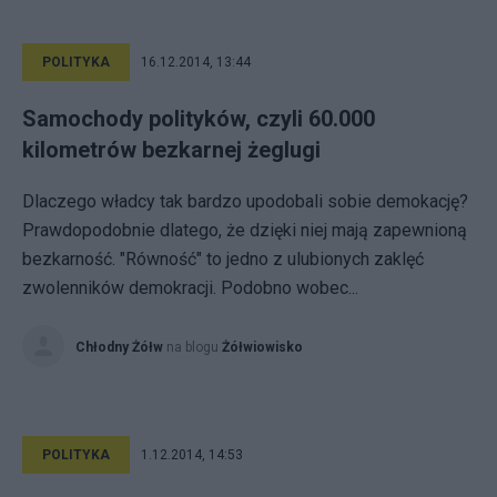
POLITYKA
16.12.2014, 13:44
Samochody polityków, czyli 60.000
kilometrów bezkarnej żeglugi
Dlaczego władcy tak bardzo upodobali sobie demokację?
Prawdopodobnie dlatego, że dzięki niej mają zapewnioną
bezkarność. "Równość" to jedno z ulubionych zaklęć
zwolenników demokracji. Podobno wobec...
Chłodny Żółw
na blogu
Żółwiowisko
POLITYKA
1.12.2014, 14:53