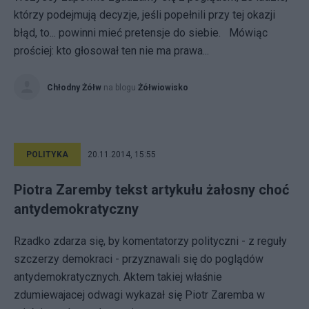
którzy podejmują decyzje, jeśli popełnili przy tej okazji
błąd, to... powinni mieć pretensje do siebie. Mówiąc
prościej: kto głosował ten nie ma prawa...
Chłodny Żółw
na blogu
Żółwiowisko
POLITYKA
20.11.2014, 15:55
Piotra Zaremby tekst artykułu żałosny choć
antydemokratyczny
Rzadko zdarza się, by komentatorzy polityczni - z reguły
szczerzy demokraci - przyznawali się do poglądów
antydemokratycznych. Aktem takiej właśnie
zdumiewajacej odwagi wykazał się Piotr Zaremba w