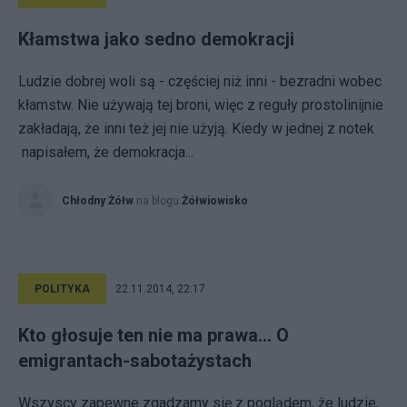
Kłamstwa jako sedno demokracji
Ludzie dobrej woli są - częściej niż inni - bezradni wobec
kłamstw. Nie używają tej broni, więc z reguły prostolinijnie
zakładają, że inni też jej nie użyją. Kiedy w jednej z notek
napisałem, że demokracja...
Chłodny Żółw
na blogu
Żółwiowisko
POLITYKA
22.11.2014, 22:17
Kto głosuje ten nie ma prawa... O
emigrantach-sabotażystach
Wszyscy zapewne zgadzamy się z poglądem, że ludzie,