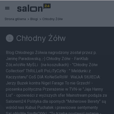
Strona główna
Blogi
Chłodny Żółw
Chłodny Żółw
Blog Chłodnego Żółwia nagrodzony został przez p.
Janinę Paradowską ;-) Chłodny Żółw - FanKlub
ŻóŁwIoWe MyŚLi (na koszulkach) - "Chłodny Żółw
Collection" ThRiLLeR PoLiTyCzNy : " Meldunki z
Kaczystanu" CoŚ DlA KoNeSeRóW : WaLkA StUlECiA:
Jerzy Buzek kontra Nigel Farage To nie Grzech! -
piosenka polityczna Przerażenie w TVN-ie "Jaja Hanny
Lis" - opowieści z wyższych sfer Mainstream podąża za
Salonem24 Polityka dla opornych "Moherowe Berety" są
wśród nas Kubuś Puchatek i prawicowe sentymenty
SaLoNoWe SmAkOłYkI : "Tu trzeba postawić pytanie -