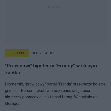
POLITYKA
28.11.2014, 10:51
"Prawicowi" hipsterzy "Frondy" w ślepym
zaułku
Hipsterski, "prawicowy" portal "Fronda" przekracza kolejne
granice... Po serii tekstów o bezsensownej treści
hipsterzy popracowali także nad formą. W artykule do
którego...