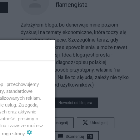
flamengista
Założyłem bloga, bo denerwuje mnie poziom
dyskusji na tematy ekonomiczne, która toczy się
w polskim internecie. Szczególnie teraz, gdy
wchodzimy w okres spowolnienia, a może nawet
(odpukać!) recesji. Idea bloga jest prosta -
przedstawienie diagnoz/opisu polskiej
gospodarki w sposób przystępny, właśnie "na
chłopski rozum". Na ile to się uda, zależy nie tylko
ęp i przechowujemy
ode mnie, ale i od użytkowników:)
ory, standardowe
alizowanych reklam,
Nowości od blogera
ie usług. Za zgodą
ych oraz aktywnie
watność, prosimy o
Udostępnij
Udostępnij
wolna i zawsze możesz
m rogu strony
.
Skomentuj
18