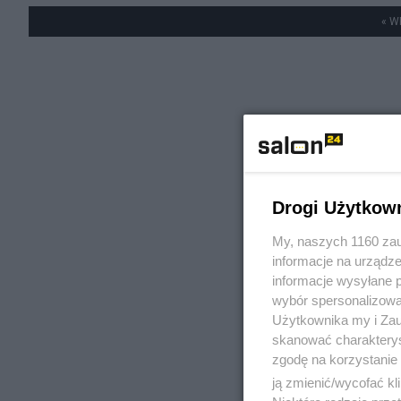
« W
Drogi Użytkow
My, naszych 1160 zau
informacje na urządze
informacje wysyłane 
wybór spersonalizowan
Użytkownika my i Zau
skanować charakterys
zgodę na korzystanie 
ją zmienić/wycofać kl