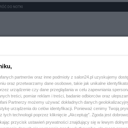
RÓĆ DO NOTKI
niku,
fanych partnerów oraz inne podmioty z salon24.pl uzyskujemy dost
niu oraz przetwarzamy dane osobowe, takie jak unikalne identyfikat
przez urządzenie czy dane przeglądania w celu zapewniania sperson
ych treści, pomiar reklam i treści, badanie odbiorców oraz ulepszan
fani Partnerzy możemy używać dokładnych danych geolokalizacyjn
tykę urządzenia do celów identyfikacji. Ponieważ cenimy Twoją pry
z tych technologii poprzez kliknięcie „Akceptuję”. Zgoda jest dobro
ikając przycisk ustawień prywatności znajdujący się w lewym dolny