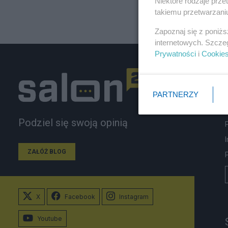
Niektóre rodzaje prz
takiemu przetwarzaniu
Zapoznaj się z poniż
internetowych. Szcze
Prywatności
i
Cookie
PARTNERZY
Podziel się swoją opinią
ZAŁÓŻ BLOG
X
Facebook
Instagram
Youtube