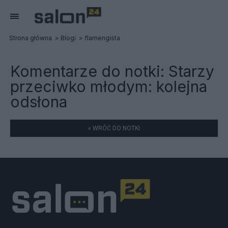
Strona główna
Blogi
flamengista
Komentarze do notki:
Starzy
przeciwko młodym: kolejna
odsłona
« WRÓĆ DO NOTKI