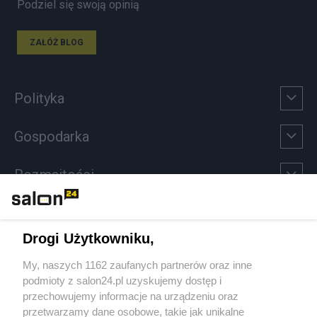
Podziel się swoją opinią
ZAŁÓŻ BLOG
Polityka
Gospodarka
Rozmaitości
Technologie
Drogi Użytkowniku,
Sport
My, naszych 1162 zaufanych partnerów oraz inne
podmioty z salon24.pl uzyskujemy dostęp i
Społeczeństwo
przechowujemy informacje na urządzeniu oraz
przetwarzamy dane osobowe, takie jak unikalne