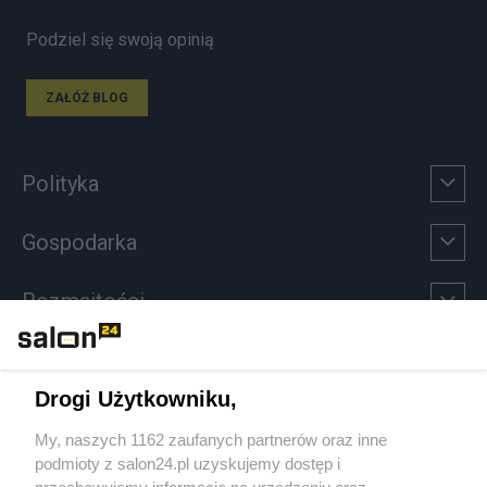
Podziel się swoją opinią
ZAŁÓŻ BLOG
Polityka
Gospodarka
Rozmaitości
Technologie
Drogi Użytkowniku,
Sport
My, naszych 1162 zaufanych partnerów oraz inne
podmioty z salon24.pl uzyskujemy dostęp i
Społeczeństwo