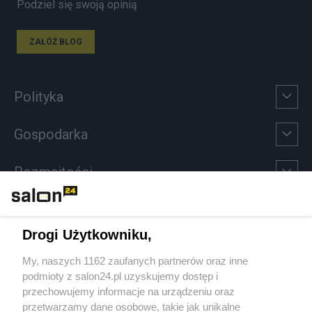
Podziel się swoją opinią
ZAŁÓŻ BLOG
Polityka
Gospodarka
Rozmaitości
Technologie
Drogi Użytkowniku,
Sport
My, naszych 1162 zaufanych partnerów oraz inne
podmioty z salon24.pl uzyskujemy dostęp i
Społeczeństwo
przechowujemy informacje na urządzeniu oraz
przetwarzamy dane osobowe, takie jak unikalne