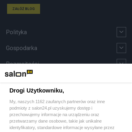
ZAŁÓŻ BLOG
Polityka
Gospodarka
Rozmaitości
Technologie
Drogi Użytkowniku,
Sport
My, naszych 1162 zaufanych partnerów oraz inne
podmioty z salon24.pl uzyskujemy dostęp i
Społeczeństwo
przechowujemy informacje na urządzeniu oraz
przetwarzamy dane osobowe, takie jak unikalne
Kultura
identyfikatory, standardowe informacje wysyłane przez