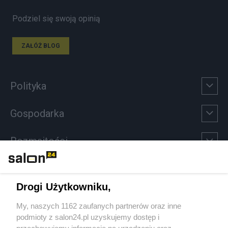
Podziel się swoją opinią
ZAŁÓŻ BLOG
Polityka
Gospodarka
Rozmaitości
Technologie
Drogi Użytkowniku,
Sport
My, naszych 1162 zaufanych partnerów oraz inne
podmioty z salon24.pl uzyskujemy dostęp i
Społeczeństwo