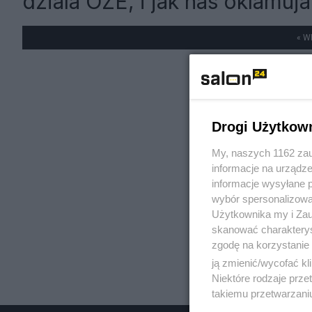
dziala OZE, i jak nas oklamuja
« W
Drogi Użytkow
My, naszych 1162 zau
informacje na urządze
informacje wysyłane 
wybór spersonalizowan
Użytkownika my i Zau
skanować charakterys
zgodę na korzystanie 
ją zmienić/wycofać kl
Niektóre rodzaje prz
takiemu przetwarzaniu