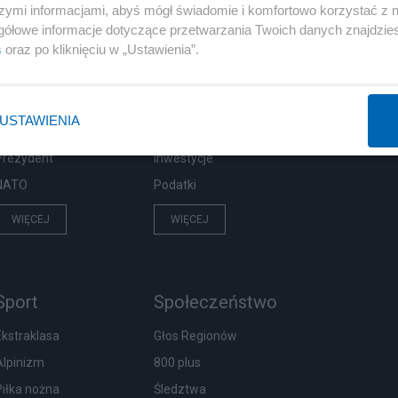
szymi informacjami, abyś mógł świadomie i komfortowo korzystać z
gółowe informacje dotyczące przetwarzania Twoich danych znajdzi
Polityka
Gospodarka
s
oraz po kliknięciu w „Ustawienia”.
Rosja
Biznes
PiS
Pieniądze
USTAWIENIA
Rząd
Centralny Port Komunikacyjny
Prezydent
Inwestycje
NATO
Podatki
WIĘCEJ
WIĘCEJ
Sport
Społeczeństwo
Ekstraklasa
Głos Regionów
Alpinizm
800 plus
Piłka nożna
Śledztwa