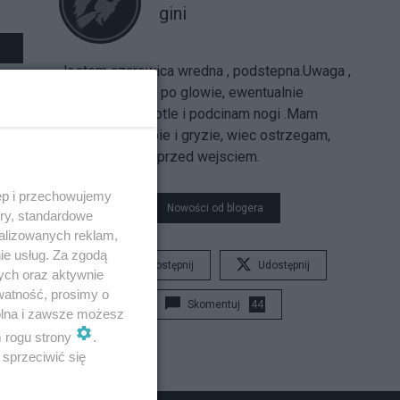
gini
Jestem czarowica wredna , podstepna.Uwaga ,
bije ludzi miotla po glowie, ewentualnie
podstawiam miotle i podcinam nogi .Mam
kotke,ktora drapie i gryzie, wiec ostrzegam,
zastanowic sie przed wejsciem.
ęp i przechowujemy
Nowości od blogera
ory, standardowe
alizowanych reklam,
ie usług. Za zgodą
Udostępnij
Udostępnij
ych oraz aktywnie
watność, prosimy o
Skomentuj
44
wolna i zawsze możesz
m rogu strony
.
sprzeciwić się