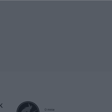
k
O mnie