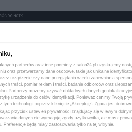
RÓĆ DO NOTKI
niku,
fanych partnerów oraz inne podmioty z salon24.pl uzyskujemy dost
niu oraz przetwarzamy dane osobowe, takie jak unikalne identyfikat
przez urządzenie czy dane przeglądania w celu zapewniania sperson
ych treści, pomiar reklam i treści, badanie odbiorców oraz ulepszan
fani Partnerzy możemy używać dokładnych danych geolokalizacyjn
tykę urządzenia do celów identyfikacji. Ponieważ cenimy Twoją pry
z tych technologii poprzez kliknięcie „Akceptuję”. Zgoda jest dobro
ikając przycisk ustawień prywatności znajdujący się w lewym dolny
etwarzania danych nie wymagają zgody użytkownika, ale masz prawo 
. Preferencje będą miały zastosowania tylko na tej witrynie.