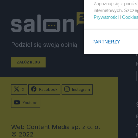
Zapoznaj się z poniż
internetowych. Szcze
Prywatności
i
Cookie
PARTNERZY
Podziel się swoją opinią
ZAŁÓŻ BLOG
X
Facebook
Instagram
Youtube
Web Content Media sp. z o. o.
© 2022