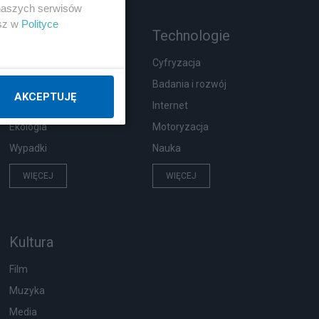
 naszych serwisów
esz w
Polityce
Rozmaitości
Technologie
Zdrowie
Cyfryzacja
Podróże
Badania i rozwój
AKCEPTUJĘ
Pogoda
Internet
Ekologia
Motoryzacja
Wypadki
Nauka
WIĘCEJ
WIĘCEJ
Kultura
Film
Muzyka
Media